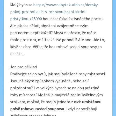
Malý byt s se
https://www.nabytek-aldo.cz/detsky-
pokoj-pro-holku-b-s-rohovou-satni-skrini-
pristylkou-x15990
bou nese úskalí stísněného pocitu.
Ale jak to udělat, abyste si vzájemně se svým
partnerem nepřekáželi? Abyste i přesto, že máte
málo prostoru, měli také své pohodlí? Ale ano. Jde to,
když se chce. Věřte, že bez
rohové sedací soupravy
to
nedáte.
Jen pro příklad
.
Podívejte se do bytů, jak mají vyřešené rohy místností.
Jsou nějakým způsobem vyplněné, nebo zejí
prázdnotou? I ve velkých bytech se najdou prázdné
rohy místností. Možná je majitelé zaplní květinovým
stolkem, možná, že mají v jednom z nich
umístěnou
právě rohovou sedací soupravu
. I když nepotřebují
zvětšovat prostor, jako vy.