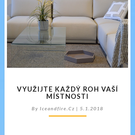
VYUŽIJTE
VYUŽIJTE KAŽDÝ ROH VAŠÍ
KAŽDÝ
MÍSTNOSTI
ROH
VAŠÍ
By
Iceandfire.cz
|
5.1.2018
MÍSTNOSTI