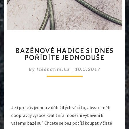
BAZÉNOVÉ
BAZÉNOVÉ HADICE SI DNES
HADICE
POŘÍDÍTE JEDNODUŠE
SI
DNES
By
Iceandfire.cz
|
10.5.2017
POŘÍDÍTE
JEDNODUŠE
Je i pro vás jednou z důležitých věcí to, abyste měli
doopravdy vysoce kvalitní a moderní vybavení k
vašemu bazénu? Chcete se bez potíží koupat v čisté