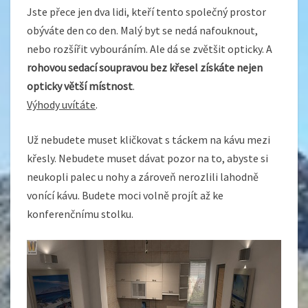
Jste přece jen dva lidi, kteří tento společný prostor
obýváte den co den. Malý byt se nedá nafouknout,
nebo rozšířit vybouráním. Ale dá se zvětšit opticky. A
rohovou sedací soupravou bez křesel získáte nejen
opticky větší místnost
.
Výhody uvítáte
.
Už nebudete muset kličkovat s táckem na kávu mezi
křesly. Nebudete muset dávat pozor na to, abyste si
neukopli palec u nohy a zároveň nerozlili lahodně
vonící kávu. Budete moci volně projít až ke
konferenčnímu stolku.