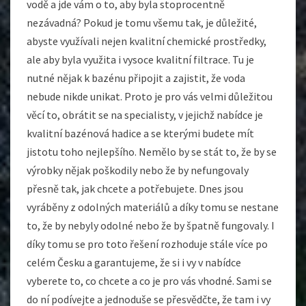
vodě a jde vám o to, aby byla stoprocentně
nezávadná? Pokud je tomu všemu tak, je důležité,
abyste využívali nejen kvalitní chemické prostředky,
ale aby byla využita i vysoce kvalitní filtrace. Tu je
nutné nějak k bazénu připojit a zajistit, že voda
nebude nikde unikat. Proto je pro vás velmi důležitou
věcí to, obrátit se na specialisty, v jejichž nabídce je
kvalitní
bazénová hadice
a se kterými budete mít
jistotu toho nejlepšího. Nemělo by se stát to, že by se
výrobky nějak poškodily nebo že by nefungovaly
přesně tak, jak chcete a potřebujete. Dnes jsou
vyráběny z odolných materiálů a díky tomu se nestane
to, že by nebyly odolné nebo že by špatně fungovaly. I
díky tomu se pro toto řešení rozhoduje stále více po
celém Česku a garantujeme, že si i vy v nabídce
vyberete to, co chcete a co je pro vás vhodné. Sami se
do ní podívejte a jednoduše se přesvědčte, že tam i vy