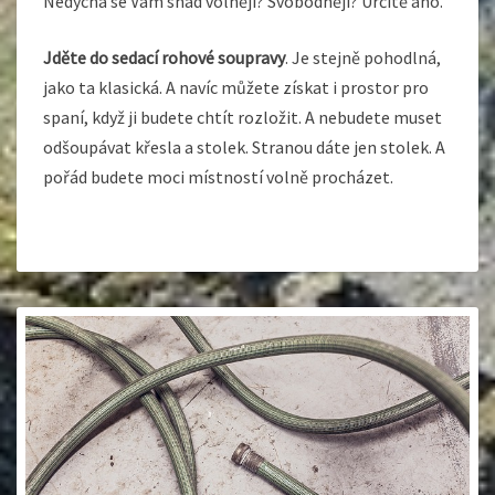
Nedýchá se Vám snad volněji? Svobodněji? Určitě ano.
Jděte do sedací rohové soupravy
. Je stejně pohodlná,
jako ta klasická. A navíc můžete získat i prostor pro
spaní, když ji budete chtít rozložit. A nebudete muset
odšoupávat křesla a stolek. Stranou dáte jen stolek. A
pořád budete moci místností volně procházet.