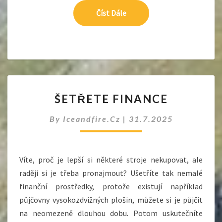
Číst Dále
Číst Dále
ŠETŘETE
ŠETŘETE FINANCE
FINANCE
By
Iceandfire.cz
|
31.7.2025
Víte, proč je lepší si některé stroje nekupovat, ale
raději si je třeba pronajmout? Ušetříte tak nemalé
finanční prostředky, protože existují například
půjčovny vysokozdvižných plošin, můžete si je půjčit
na neomezeně dlouhou dobu. Potom uskutečníte