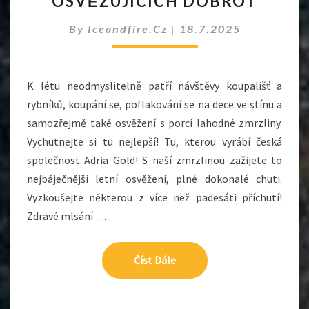
OSVĚŽUJÍCÍCH DOBROT
SPOLEČNOSTI
OSVĚŽUJÍCÍCH
By
Iceandfire.cz
|
18.7.2025
DOBROT
K létu neodmyslitelně patří návštěvy koupališť a
rybníků, koupání se, poflakování se na dece ve stínu a
samozřejmě také osvěžení s porcí lahodné zmrzliny.
Vychutnejte si tu nejlepší! Tu, kterou vyrábí česká
společnost Adria Gold! S naší zmrzlinou zažijete to
nejbáječnější letní osvěžení, plné dokonalé chuti.
Vyzkoušejte některou z více než padesáti příchutí!
Zdravé mlsání …
Číst Dále
Číst Dále