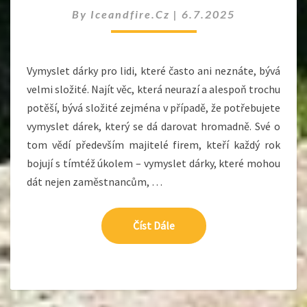
MILOVNÍKY
By
Iceandfire.cz
|
6.7.2025
VÍNA
Vymyslet dárky pro lidi, které často ani neznáte, bývá
velmi složité. Najít věc, která neurazí a alespoň trochu
potěší, bývá složité zejména v případě, že potřebujete
vymyslet dárek, který se dá darovat hromadně. Své o
tom vědí především majitelé firem, kteří každý rok
bojují s tímtéž úkolem – vymyslet dárky, které mohou
dát nejen zaměstnancům, …
Číst Dále
Číst Dále