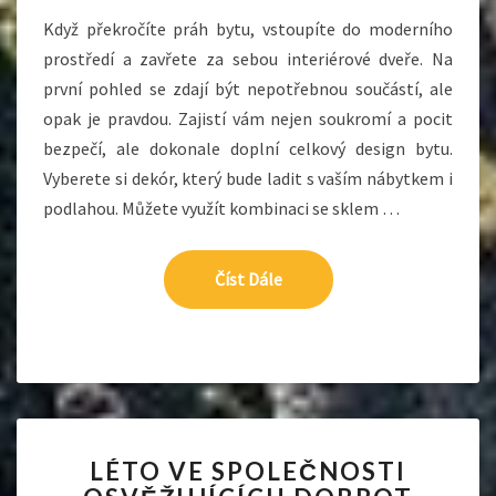
Když překročíte práh bytu, vstoupíte do moderního
prostředí a zavřete za sebou interiérové dveře. Na
první pohled se zdají být nepotřebnou součástí, ale
opak je pravdou. Zajistí vám nejen soukromí a pocit
bezpečí, ale dokonale doplní celkový design bytu.
Vyberete si dekór, který bude ladit s vaším nábytkem i
podlahou. Můžete využít kombinaci se sklem …
Číst Dále
Číst Dále
LÉTO
LÉTO VE SPOLEČNOSTI
VE