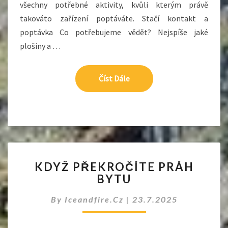
všechny potřebné aktivity, kvůli kterým právě
takováto zařízení poptáváte. Stačí kontakt a
poptávka Co potřebujeme vědět? Nejspíše jaké
plošiny a …
Číst Dále
Číst Dále
KDYŽ
KDYŽ PŘEKROČÍTE PRÁH
PŘEKROČÍTE
BYTU
PRÁH
BYTU
By
Iceandfire.cz
|
23.7.2025