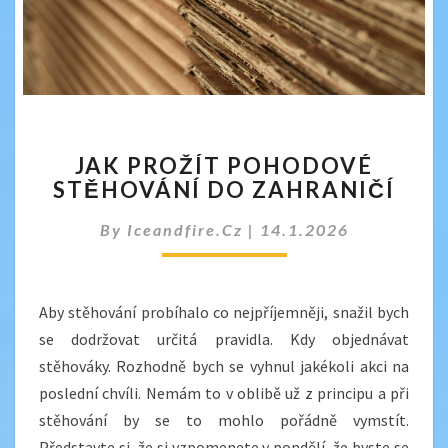
JAK
JAK PROŽÍT POHODOVÉ
PROŽÍT
STĚHOVÁNÍ DO ZAHRANIČÍ
POHODOVÉ
STĚHOVÁNÍ
By
Iceandfire.cz
|
14.1.2026
DO
ZAHRANIČÍ
Aby stěhování probíhalo co nejpříjemněji, snažil bych
se dodržovat určitá pravidla. Kdy objednávat
stěhováky. Rozhodně bych se vyhnul jakékoli akci na
poslední chvíli. Nemám to v oblibě už z principu a při
stěhování by se to mohlo pořádně vymstít.
Představte si, že si vzpomenete v pondělí, že byste se