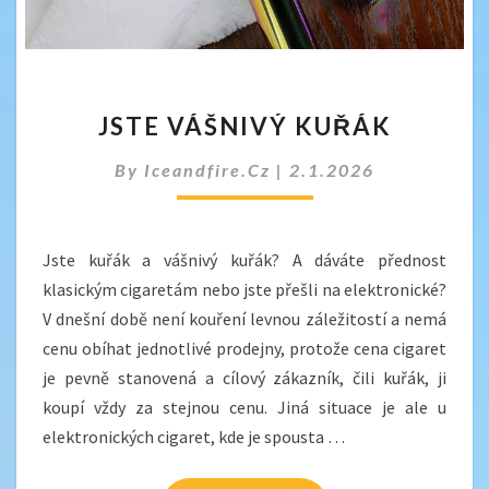
JSTE
JSTE VÁŠNIVÝ KUŘÁK
VÁŠNIVÝ
KUŘÁK
By
Iceandfire.cz
|
2.1.2026
Jste kuřák a vášnivý kuřák? A dáváte přednost
klasickým cigaretám nebo jste přešli na elektronické?
V dnešní době není kouření levnou záležitostí a nemá
cenu obíhat jednotlivé prodejny, protože cena cigaret
je pevně stanovená a cílový zákazník, čili kuřák, ji
koupí vždy za stejnou cenu. Jiná situace je ale u
elektronických cigaret, kde je spousta …