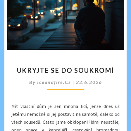
UKRYJTE
UKRYJTE SE DO SOUKROMÍ
SE
DO
By
Iceandfire.cz
|
22.6.2026
SOUKROMÍ
Mít vlastní dům je sen mnoha lidí, jenže dnes už
jetému nemožné si jej postavit na samotě, daleko od
všech sousedů. Často jsme obklopeni lidmi neustále,
open space v kanceláři, cestování hromadnou