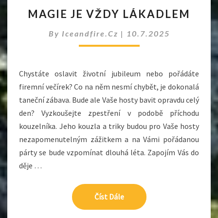
MAGIE
MAGIE JE VŽDY LÁKADLEM
JE
VŽDY
By
Iceandfire.cz
|
10.7.2025
LÁKADLEM
Chystáte oslavit životní jubileum nebo pořádáte
firemní večírek? Co na něm nesmí chybět, je dokonalá
taneční zábava. Bude ale Vaše hosty bavit opravdu celý
den? Vyzkoušejte zpestření v podobě příchodu
kouzelníka. Jeho kouzla a triky budou pro Vaše hosty
nezapomenutelným zážitkem a na Vámi pořádanou
párty se bude vzpomínat dlouhá léta. Zapojím Vás do
děje …
Číst Dále
Číst Dále