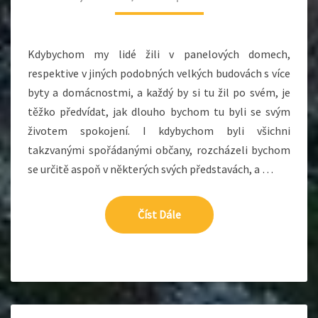
Kdybychom my lidé žili v panelových domech,
respektive v jiných podobných velkých budovách s více
byty a domácnostmi, a každý by si tu žil po svém, je
těžko předvídat, jak dlouho bychom tu byli se svým
životem spokojení. I kdybychom byli všichni
takzvanými spořádanými občany, rozcházeli bychom
se určitě aspoň v některých svých představách, a …
Číst Dále
Číst Dále