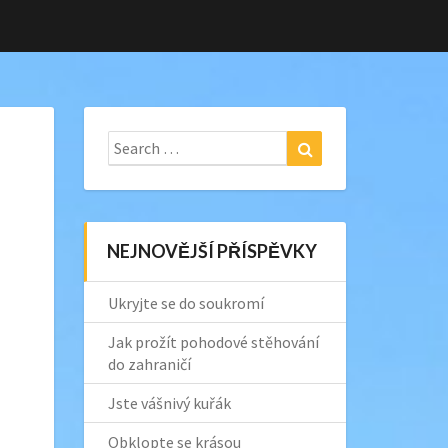
Search
Search
for:
NEJNOVĚJŠÍ PŘÍSPĚVKY
Ukryjte se do soukromí
Jak prožít pohodové stěhování
do zahraničí
Jste vášnivý kuřák
Obklopte se krásou