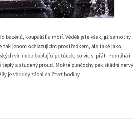
 bazénů, koupališť a moří. Věděli jste však, již samotný
e tak jenom ochlazujícím prostředkem, ale také jako
ch vln nebo bublající potůček, co víc si přát. Pomáhá i
cí teplý a studený proud. Mokré punčochy pak zklidní nervy
íly je vhodný zábal na čtvrt hodiny.