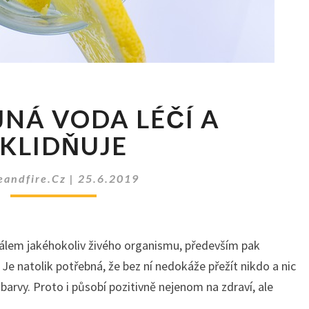
I
JNÁ VODA LÉČÍ A
OBYČEJNÁ
VODA
KLIDŇUJE
LÉČÍ
A
eandfire.cz
|
25.6.2019
UKLIDŇUJE
álem jakéhokoliv živého organismu, především pak
at. Je natolik potřebná, že bez ní nedokáže přežít nikdo a nic
a barvy. Proto i působí pozitivně nejenom na zdraví, ale