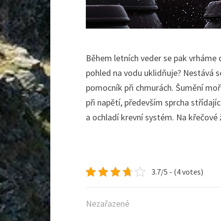
Během letních veder se pak vrháme do
pohled na vodu uklidňuje? Nestává s
pomocník při chmurách. Šumění mořský
při napětí, především sprcha střídají
a ochladí krevní systém. Na křečové ž
3.7/5 - (4 votes)
Nezařazené