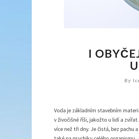
I OBYČE
U
By
Ic
Voda je základním stavebním materi
v živočišné říši, jakožto u lidí a zvíř
více než tři dny. Je čistá, bez pachu 
také na psychiku celého organismu.