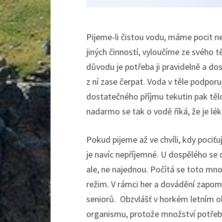
Pijeme-li čistou vodu, máme pocit ne
jiných činností, vyloučíme ze svého t
důvodu je potřeba ji pravidelně a d
z ní zase čerpat. Voda v těle podpor
dostatečného příjmu tekutin pak tělo
nadarmo se tak o vodě říká, že je lé
Pokud pijeme až ve chvíli, kdy pociť
je navíc nepříjemné. U dospělého se 
ale, ne najednou. Počítá se toto mno
režim. V rámci her a dovádění zapomí
seniorů.
Obzvlášť v horkém letním ob
organismu, protože množství potřebn