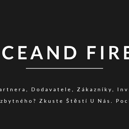
ICEAND FIR
rtnera, Dodavatele, Zákazníky, In
zbytného? Zkuste Štěstí U Nás. Poc