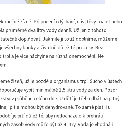
konečné žízně. Při pocení i dýchání, návštěvy toalet nebo
ěla průměrně dva litry vody denně. Už jen z tohoto
ostatečně doplňovat. Jakmile ji totiž doplníme, můžeme
uje všechny buňky a životně důležité procesy. Bez
 trpí a je více náchylné na různá onemocnění. Ne
kem.
ujeme žízeň, už je pozdě a organismus trpí. Sucho v ústech
doporučuje vypít minimálně 1,5 litru vody za den. Pozor
žství v průběhu celého dne. U dětí je třeba dbát na pitný
nají pít a mohou být dehydrované. To samé platí i u
dobí je pití důležité, aby nedocházelo k přehřátí
ých zásob vody může být až 4 litry. Voda je vhodná i