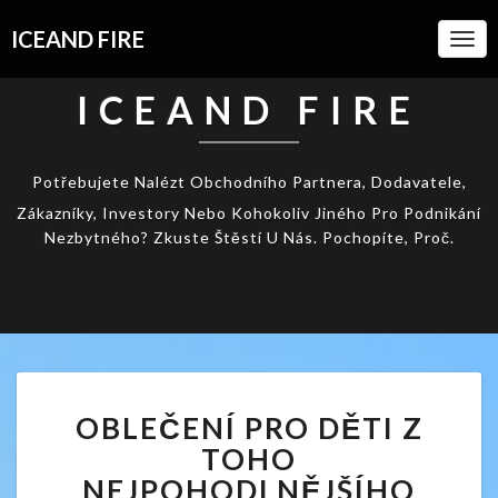
ICEAND FIRE
Togg
Navi
ICEAND FIRE
Potřebujete Nalézt Obchodního Partnera, Dodavatele,
Zákazníky, Investory Nebo Kohokoliv Jiného Pro Podnikání
Nezbytného? Zkuste Štěstí U Nás. Pochopíte, Proč.
OBLEČENÍ
OBLEČENÍ PRO DĚTI Z
PRO
DĚTI
TOHO
Z
NEJPOHODLNĚJŠÍHO