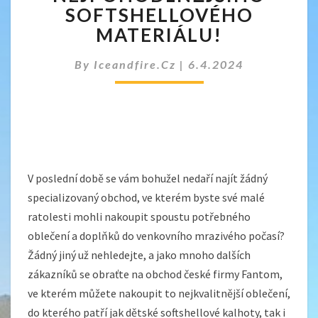
TOHO
SOFTSHELLOVÉHO
NEJPOHODLNĚJŠÍHO
MATERIÁLU!
SOFTSHELLOVÉHO
MATERIÁLU!
By
Iceandfire.cz
|
6.4.2024
V poslední době se vám bohužel nedaří najít žádný
specializovaný obchod, ve kterém byste své malé
ratolesti mohli nakoupit spoustu potřebného
oblečení a doplňků do venkovního mrazivého počasí?
Žádný jiný už nehledejte, a jako mnoho dalších
zákazníků se obraťte na obchod české firmy Fantom,
ve kterém můžete nakoupit to nejkvalitnější oblečení,
do kterého patří jak dětské softshellové kalhoty, tak i