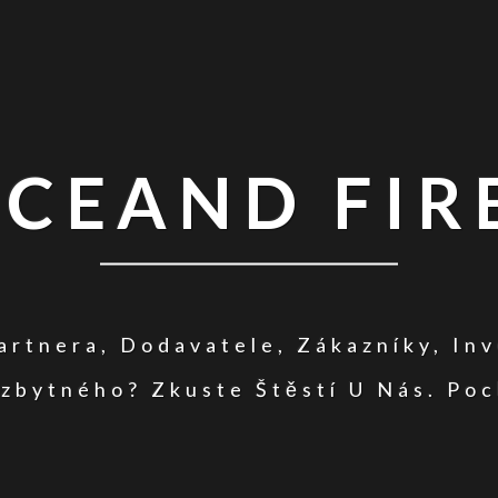
ICEAND FIR
rtnera, Dodavatele, Zákazníky, In
zbytného? Zkuste Štěstí U Nás. Poc