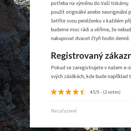
potřeba na výměnu do Vaší tiskárny. 
použít originální anebo neoriginální 
šetříte svou peněženku v každém př
budeme moc rádi a věříme, že nebud
nakupovat dvacet čtyři hodin denně.
Registrovaný zákaz
Pokud se zaregistrujete v našem e-
svých zásilkách, kde bude například
4.5/5 - (2 votes)
Nezařazené