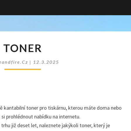
TONER
TONER
eandfire.cz
|
12.3.2025
vně kantabilní toner pro tiskárnu, kterou máte doma nebo
 si prohlédnout nabídku na internetu.
trhu již deset let, naleznete jakýkoli toner, který je