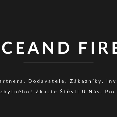
ICEAND FIR
rtnera, Dodavatele, Zákazníky, In
zbytného? Zkuste Štěstí U Nás. Poc