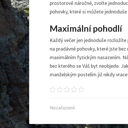
prostorově náročné, zvolte jednodu
pohovky
, které si můžete jednoduše 
Maximální pohodlí
Každý večer jen jednoduše rozložít
na pradávné pohovky, které jste bez n
maximálním fyzickým nasazením. Ná
bez kterého se Váš byt neobjede. Jak
manželským postelím již nikdy vrace
Nezařazené