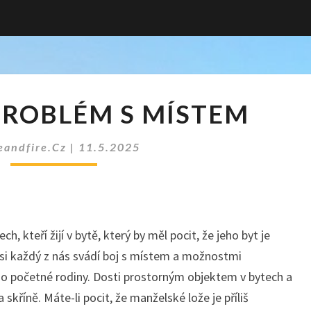
VYŘEŠTE
PROBLÉM S MÍSTEM
PROBLÉM
S
MÍSTEM
eandfire.cz
|
11.5.2025
h, kteří žijí v bytě, který by měl pocit, že jeho byt je
 Asi každý z nás svádí boj s místem a možnostmi
 do početné rodiny. Dosti prostorným objektem v bytech a
skříně. Máte-li pocit, že manželské lože je příliš