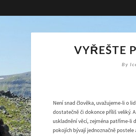
VYŘEŠTE 
By
Ic
Není snad člověka, uvažujeme-li o lidec
dostatečně či dokonce příliš veliký.
uskladnění věcí, zejména patříme-li
pokojích bývají jednoznačně postele a 