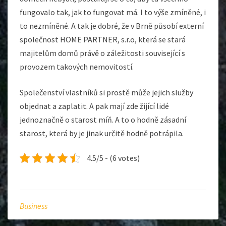
fungovalo tak, jak to fungovat má. I to výše zmíněné, i
to nezmíněné. A tak je dobré, že v Brně působí externí
společnost HOME PARTNER, s.r.o, která se stará
majitelům domů právě o záležitosti související s
provozem takových nemovitostí.
Společenství vlastníků si prostě může jejich služby
objednat a zaplatit. A pak mají zde žijící lidé
jednoznačně o starost míň. A to o hodně zásadní
starost, která by je jinak určitě hodně potrápila.
4.5/5 - (6 votes)
Business