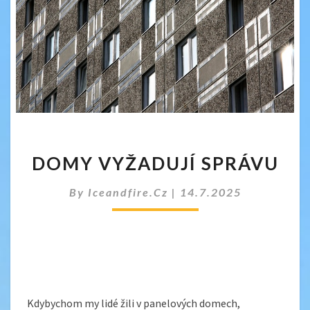
DOMY
DOMY VYŽADUJÍ SPRÁVU
VYŽADUJÍ
SPRÁVU
By
Iceandfire.cz
|
14.7.2025
Kdybychom my lidé žili v panelových domech,