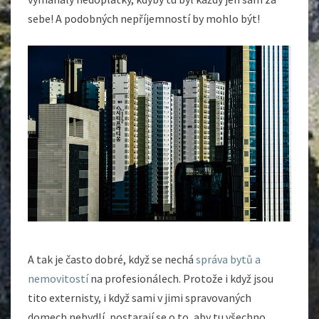
sebe! A podobných nepříjemností by mohlo být!
A tak je často dobré, když se nechá
správa bytů a
nemovitostí
na profesionálech. Protože i když jsou
tito externisty, i když sami v jimi spravovaných
domech nebydlí, postarají se o to, aby tu všechno