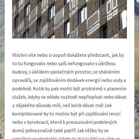
Všichni víte nebo si aspoň dokážete představit, jak by
to tu fungovalo nebo spíš nefungovalo s údržbou
budovy, s úklidem společných prostor, se sháněním
opravářů, se zajišťováním dodávek energií nebo vody a
podobně. Kolik by pak mohli být problémů s placením
služeb, kdyby se někdo rozhodl nepřispívat nebo dávat
z nějakého důvodu míň, než kolik dávat má! Jak
komplikované by to mohlo být při zajišťování revizí
nebo s byrokracií, která k provozování podobných
domů jednoznačně také patří! Jak těžko by se
vymáhaly nedoplatky, kdyby tu byl každý jen sám za