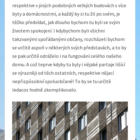
respektive v jiných podobných velkých budovách s více
byty a domácnostmi, a každý by si tu žil po svém, je
těžko předvídat, jak dlouho bychom tu byli se svým
životem spokojení. I kdybychom byli všichni
takzvanými spořádanými občany, rozcházeli bychom
se určitě aspoň v některých svých představách, a to by
se pak určitě odráželo i na fungování celého našeho
domu. A což teprve kdyby tu byly i nějaké partaje lišící
se výrazněji od těch ostatních, respektive nějací
nepřizpůsobiví spoluobčané! To by se tu určitě
ledacos hodně zkomplikovalo.