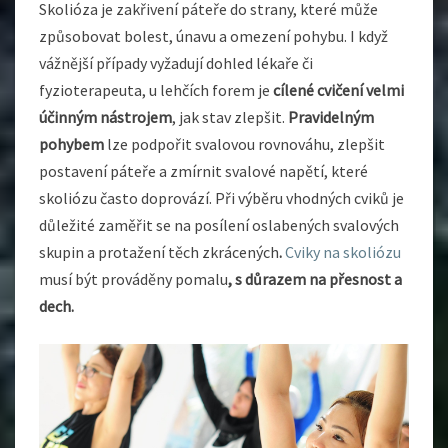
Skolióza je zakřivení páteře do strany, které může
způsobovat bolest, únavu a omezení pohybu. I když
vážnější případy vyžadují dohled lékaře či
fyzioterapeuta, u lehčích forem je
cílené cvičení velmi
účinným nástrojem
, jak stav zlepšit.
Pravidelným
pohybem
lze podpořit svalovou rovnováhu, zlepšit
postavení páteře a zmírnit svalové napětí, které
skoliózu často doprovází.
Při výběru vhodných cviků je
důležité zaměřit se na posílení oslabených svalových
skupin a protažení těch zkrácených
.
Cviky na skoliózu
musí být prováděny pomalu
, s důrazem na přesnost a
dech.