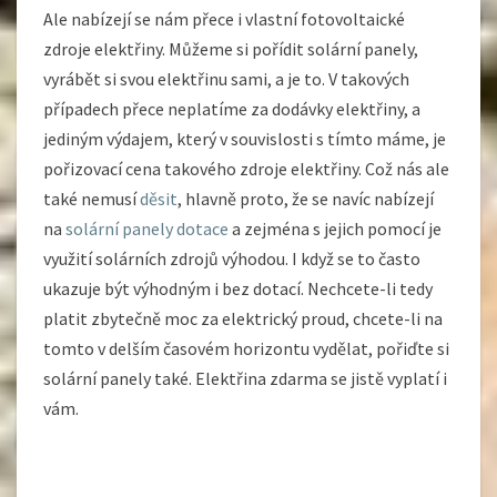
Ale nabízejí se nám přece i vlastní fotovoltaické
zdroje elektřiny. Můžeme si pořídit solární panely,
vyrábět si svou elektřinu sami, a je to. V takových
případech přece neplatíme za dodávky elektřiny, a
jediným výdajem, který v souvislosti s tímto máme, je
pořizovací cena takového zdroje elektřiny. Což nás ale
také nemusí
děsit
, hlavně proto, že se navíc nabízejí
na
solární panely dotace
a zejména s jejich pomocí je
využití solárních zdrojů výhodou. I když se to často
ukazuje být výhodným i bez dotací. Nechcete-li tedy
platit zbytečně moc za elektrický proud, chcete-li na
tomto v delším časovém horizontu vydělat, pořiďte si
solární panely také. Elektřina zdarma se jistě vyplatí i
vám.