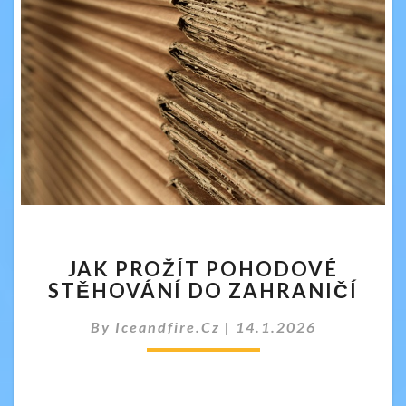
JAK
JAK PROŽÍT POHODOVÉ
PROŽÍT
STĚHOVÁNÍ DO ZAHRANIČÍ
POHODOVÉ
STĚHOVÁNÍ
By
Iceandfire.cz
|
14.1.2026
DO
ZAHRANIČÍ