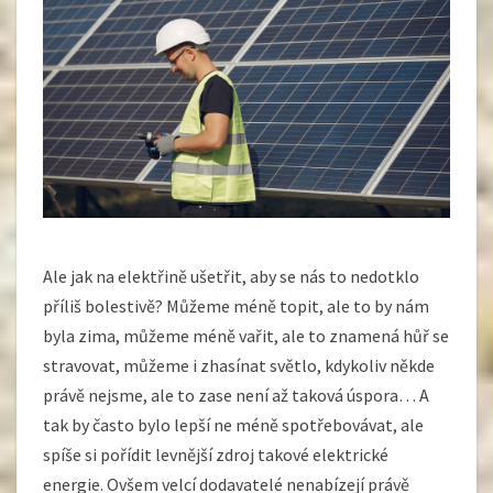
Ale jak na elektřině ušetřit, aby se nás to nedotklo
příliš bolestivě? Můžeme méně topit, ale to by nám
byla zima, můžeme méně vařit, ale to znamená hůř se
stravovat, můžeme i zhasínat světlo, kdykoliv někde
právě nejsme, ale to zase není až taková úspora… A
tak by často bylo lepší ne méně spotřebovávat, ale
spíše si pořídit levnější zdroj takové elektrické
energie. Ovšem velcí dodavatelé nenabízejí právě