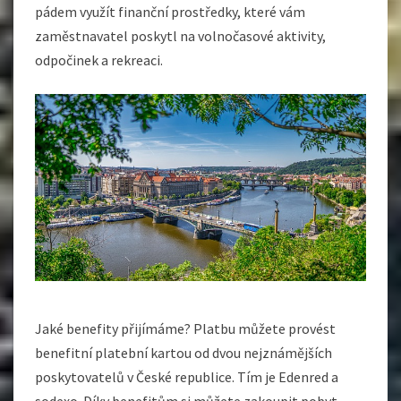
pádem využít finanční prostředky, které vám
zaměstnavatel poskytl na volnočasové aktivity,
odpočinek a rekreaci.
Jaké benefity přijímáme? Platbu můžete provést
benefitní platební kartou od dvou nejznámějších
poskytovatelů v České republice. Tím je Edenred a
sodexo. Díky benefitům si můžete zakoupit pobyt