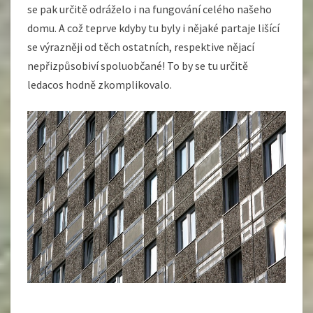
se pak určitě odráželo i na fungování celého našeho
domu. A což teprve kdyby tu byly i nějaké partaje lišící
se výrazněji od těch ostatních, respektive nějací
nepřizpůsobiví spoluobčané! To by se tu určitě
ledacos hodně zkomplikovalo.