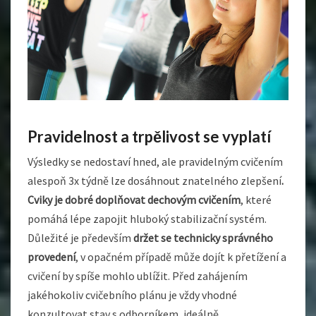
Pravidelnost a trpělivost se vyplatí
Výsledky se nedostaví hned, ale pravidelným cvičením
alespoň 3x týdně lze dosáhnout znatelného zlepšení
.
Cviky je dobré doplňovat dechovým cvičením
, které
pomáhá lépe zapojit hluboký stabilizační systém.
Důležité je především
držet se technicky správného
provedení
, v opačném případě může dojít k přetížení a
cvičení by spíše mohlo ublížit.
Před zahájením
jakéhokoliv cvičebního plánu je vždy vhodné
konzultovat stav s odborníkem, ideálně