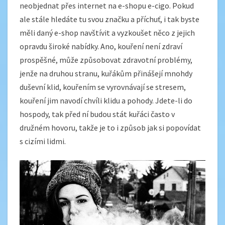
neobjednat přes internet na e-shopu e-cigo. Pokud
ale stále hledáte tu svou značku a příchuť, i tak byste
měli daný e-shop navštívit a vyzkoušet něco z jejich
opravdu široké nabídky.
Ano, kouření není zdraví
prospěšné, může způsobovat zdravotní problémy,
jenže na druhou stranu, kuřákům přinášejí mnohdy
duševní klid, kouřením se vyrovnávají se stresem,
kouření jim navodí chvíli klidu a pohody. Jdete-li do
hospody, tak před ní budou stát kuřáci často v
družném hovoru, takže je to i způsob jak si popovídat
s cizími lidmi.