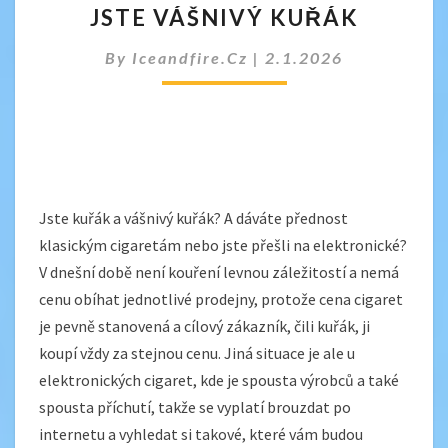
JSTE VÁŠNIVÝ KUŘÁK
VÁŠNIVÝ
KUŘÁK
By
Iceandfire.cz
|
2.1.2026
Jste kuřák a vášnivý kuřák? A dáváte přednost
klasickým cigaretám nebo jste přešli na elektronické?
V dnešní době není kouření levnou záležitostí a nemá
cenu obíhat jednotlivé prodejny, protože cena cigaret
je pevně stanovená a cílový zákazník, čili kuřák, ji
koupí vždy za stejnou cenu. Jiná situace je ale u
elektronických cigaret, kde je spousta výrobců a také
spousta příchutí, takže se vyplatí brouzdat po
internetu a vyhledat si takové, které vám budou