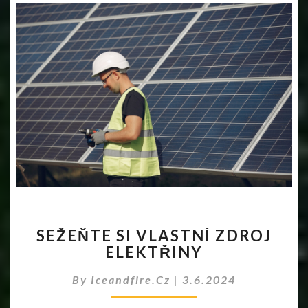
SEŽEŇTE
SEŽEŇTE SI VLASTNÍ ZDROJ
SI
ELEKTŘINY
VLASTNÍ
ZDROJ
By
Iceandfire.cz
|
3.6.2024
ELEKTŘINY