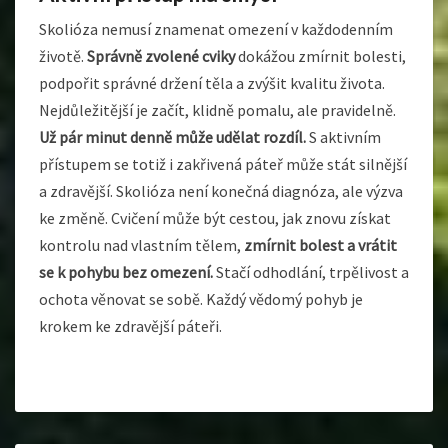
Skolióza nemusí znamenat omezení v každodenním
životě.
Správně zvolené cviky
dokážou zmírnit bolesti,
podpořit správné držení těla a zvýšit kvalitu života.
Nejdůležitější je začít, klidně pomalu, ale pravidelně.
Už pár minut denně může udělat rozdíl.
S aktivním
přístupem se totiž i zakřivená páteř může stát silnější
a zdravější.
Skolióza není konečná diagnóza, ale výzva
ke změně. Cvičení může být cestou, jak znovu získat
kontrolu nad vlastním tělem,
zmírnit bolest a vrátit
se k pohybu bez omezení.
Stačí odhodlání, trpělivost a
ochota věnovat se sobě. Každý vědomý pohyb je
krokem ke zdravější páteři.