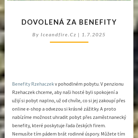
DOVOLENÁ
DOVOLENÁ ZA BENEFITY
ZA
BENEFITY
By
Iceandfire.cz
|
1.7.2025
Benefity Rzehaczek
v pohodlném pobytu. V penzionu
Rzehaczek chceme, aby naši hosté byli spokojení a
užijí si pobyt naplno, už od chvíle, co si jej zakoupí přes
online e-shop a odvezou si krásné zážitky. A proto
nabízíme možnost uhradit pobyt přes zaměstnanecký
benefity, které poskytuje řada českých firem.
Nemusíte tím pádem brát rodinné úspory. Můžete tím