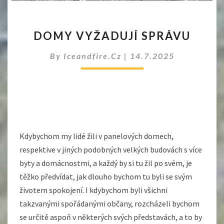
DOMY
DOMY VYŽADUJÍ SPRÁVU
VYŽADUJÍ
SPRÁVU
By
Iceandfire.cz
|
14.7.2025
Kdybychom my lidé žili v panelových domech,
respektive v jiných podobných velkých budovách s více
byty a domácnostmi, a každý by si tu žil po svém, je
těžko předvídat, jak dlouho bychom tu byli se svým
životem spokojení. I kdybychom byli všichni
takzvanými spořádanými občany, rozcházeli bychom
se určitě aspoň v některých svých představách, a to by