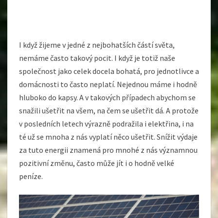
I když žijeme v jedné z nejbohatších částí světa,
nemáme často takový pocit. I když je totiž naše
společnost jako celek docela bohatá, pro jednotlivce a
domácnosti to často neplatí. Nejednou máme i hodně
hluboko do kapsy. A v takových případech abychom se
snažili ušetřit na všem, na čem se ušetřit dá. A protože
v posledních letech výrazně podražila i elektřina, i na
té už se mnoha z nás vyplatí něco ušetřit. Snížit výdaje
za tuto energii znamená pro mnohé z nás významnou
pozitivní změnu, často může jít i o hodně velké
peníze.