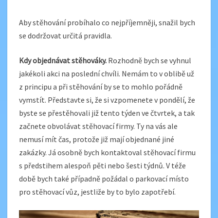
Aby stěhování probíhalo co nejpříjemněji, snažil bych
se dodržovat určitá pravidla.
Kdy objednávat stěhováky.
Rozhodně bych se vyhnul
jakékoli akci na poslední chvíli. Nemám to v oblibě už
z principu a při stěhování by se to mohlo pořádně
vymstít. Představte si, že si vzpomenete v pondělí, že
byste se přestěhovali již tento týden ve čtvrtek, a tak
začnete obvolávat stěhovací firmy. Ty na vás ale
nemusí mít čas, protože již mají objednané jiné
zakázky. Já osobně bych kontaktoval stěhovací firmu
s předstihem alespoň pěti nebo šesti týdnů. V téže
době bych také případně požádal o parkovací místo
pro stěhovací vůz, jestliže by to bylo zapotřebí.