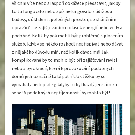
Všichni víte nebo si aspoň dokážete představit, jak by
to tu fungovalo nebo spíš nefungovalo s údržbou
budovy, s úklidem společných prostor, se sháněním
opravářů, se zajišťováním dodávek energií nebo vody a
podobně. Kolik by pak mohli být problémů s placením
služeb, kdyby se někdo rozhodl nepřispívat nebo dávat
z nějakého důvodu míň, než kolik dávat má! Jak
komplikované by to mohlo být při zajišťování revizí
nebo s byrokracií, která k provozování podobných
domů jednoznačně také patří! Jak těžko by se
vymáhaly nedoplatky, kdyby tu byl každý jen sám za
sebe! A podobných nepříjemností by mohlo být!