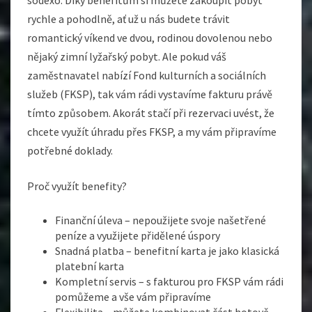
rychle a pohodlně, ať už u nás budete trávit
romantický víkend ve dvou, rodinou dovolenou nebo
nějaký zimní lyžařský pobyt. Ale pokud váš
zaměstnavatel nabízí Fond kulturních a sociálních
služeb (FKSP), tak vám rádi vystavíme fakturu právě
tímto způsobem. Akorát stačí při rezervaci uvést, že
chcete využít úhradu přes FKSP, a my vám připravíme
potřebné doklady.
Proč využít benefity?
Finanční úleva – nepoužijete svoje našetřené
peníze a využijete přidělené úspory
Snadná platba – benefitní karta je jako klasická
platební karta
Kompletní servis – s fakturou pro FKSP vám rádi
pomůžeme a vše vám připravíme
Flexibilita – můžete kombinovat část hotově,