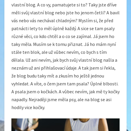
vlastní blog. A co vy, pamatujete si to? Taky jste dříve
měli svůj vlastní blog nebo jste ho jenom četli? A bavil
vás nebo vás nechával chladným? Myslím si, že před
patnácti lety to měl úplně každý. A sice se tam psaly
různé věci, co kdo chtěl a o co se zajímal. Já jsem ho
taky měla. Musím se k tomu přiznat. Já ho mám nyní
stále ten blok, ale už vůbec nevím, co bych s tím
dělala. Už ani nevím, jak bych svůj vlastní blog našla a
neznám už ani přihlašovací údaje. A tak jsem si řekla,
že blog budu taky mít a zkusím ho ještě jednou
vyhledat. A víte, o čem jsem tam psala? Úplné blbosti.
A psala jsem o kočkách. A vůbec nevím, jak mě ty kočky
napadly. Nejraději jsme měla psy, ale na blog se asi
hodily vice kočky.