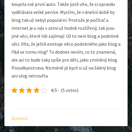
koupila své první auto. Takže jistě víte, že si opravdu
vydělávala velké peníze. Myslím, že v dnešní době by
blog tak už nebyl populární. Protože je počítač a
internet je u nás v zemi už hodně rozšířený, tak jsou
jiné věci, které lidi zajímají. Už to není blog a podobné
věci. Víte, že ještě existuje něco podobného jako blog a
říká se tomu vlog? To dodnes nevím, co to znamená,
ale asi to bude taky spíše pro děti, jako zmíněný
blog
Posudkyostrava
. Nicméně já bych si už na žádný blog
ani vlog netroufla.
4/5 - (5 votes)
Business