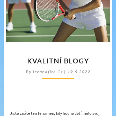
KVALITNÍ
KVALITNÍ BLOGY
BLOGY
By
Iceandfire.cz
|
19.6.2022
Jistě znáte ten fenomén, kdy hodně dětí mělo svůj