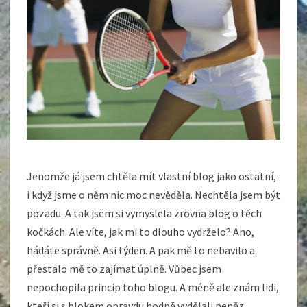
Jenomže já jsem chtěla mít vlastní blog jako ostatní,
i když jsme o něm nic moc nevěděla. Nechtěla jsem být
pozadu. A tak jsem si vymyslela zrovna blog o těch
kočkách. Ale víte, jak mi to dlouho vydrželo? Ano,
hádáte správně. Asi týden. A pak mě to nebavilo a
přestalo mě to zajímat úplně. Vůbec jsem
nepochopila princip toho blogu. A méně ale znám lidi,
kteří si s blokem opravdu hodně vydělali peněz.