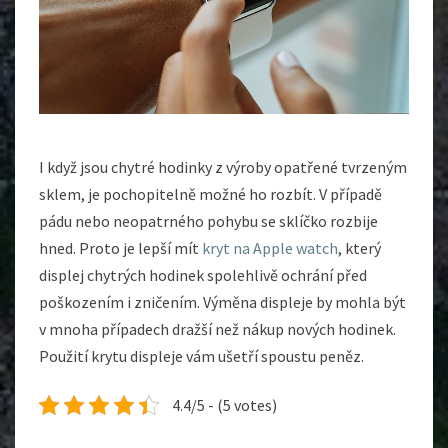
I když jsou chytré hodinky z výroby opatřené tvrzeným
sklem, je pochopitelně možné ho rozbít. V případě
pádu nebo neopatrného pohybu se sklíčko rozbije
hned. Proto je lepší mít
kryt na Apple watch
, který
displej chytrých hodinek spolehlivě ochrání před
poškozením i zničením. Výměna displeje by mohla být
v mnoha případech dražší než nákup nových hodinek.
Použití krytu displeje vám ušetří spoustu peněz.
4.4/5 - (5 votes)