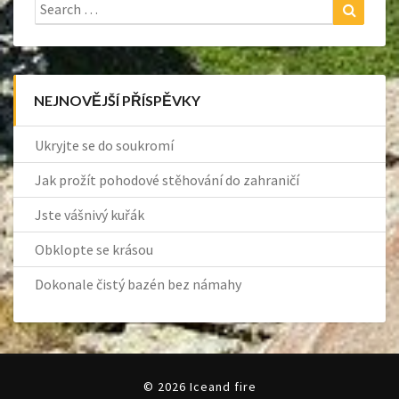
Search
Search
for:
NEJNOVĚJŠÍ PŘÍSPĚVKY
Ukryjte se do soukromí
Jak prožít pohodové stěhování do zahraničí
Jste vášnivý kuřák
Obklopte se krásou
Dokonale čistý bazén bez námahy
© 2026 Iceand fire