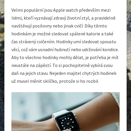
Velmi populární jsou Apple watch především mezi
lidmi, kteří vyznávají zdravý životní styl, a pravidelně
navštěvují posilovny nebo jinak cvičí. Díky těmto
hodinkám je možné sledovat spálené kalorie a také
čas strávený cvičením. Hodinky umí sledovat spoustu
věcí, což vám usnadní hubnutí nebo udržování kondice.
Aby to všechno hodinky mohly dělat, je potřeba je mít
neustále na zápěstí. To si pochopitelně vybírá svou
daň na jejich stavu. Nejeden majitel chytrých hodinek
už musel měnit sklíčko, protože si ho rozbil.