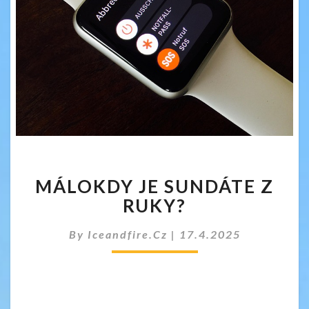
MÁLOKDY
MÁLOKDY JE SUNDÁTE Z
JE
SUNDÁTE
RUKY?
Z
RUKY?
By
Iceandfire.cz
|
17.4.2025