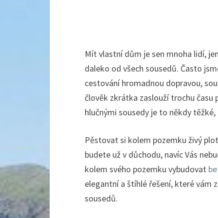
Mít vlastní dům je sen mnoha lidí, j
daleko od všech sousedů. Často jsme 
cestování hromadnou dopravou, soused
člověk zkrátka zaslouží trochu času p
hlučnými sousedy je to někdy těžké, z
Pěstovat si kolem pozemku živý plot
budete už v důchodu, navíc Vás nebud
kolem svého pozemku vybudovat
be
elegantní a štíhlé řešení, které vám 
sousedů.