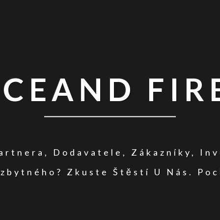
ICEAND FIR
rtnera, Dodavatele, Zákazníky, In
zbytného? Zkuste Štěstí U Nás. Poc