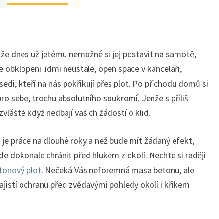
enže dnes už jetému nemožné si jej postavit na samotě,
obklopeni lidmi neustále, open space v kanceláři,
i, kteří na nás pokřikují přes plot. Po příchodu domů si
ro sebe, trochu absolutního soukromí. Jenže s příliš
vláště když nedbají vašich žádostí o klid.
 je práce na dlouhé roky a než bude mít žádaný efekt,
e dokonale chránit před hlukem z okolí. Nechte si raději
tonový plot
. Nečeká Vás neforemná masa betonu, ale
zajistí ochranu před zvědavými pohledy okolí i křikem