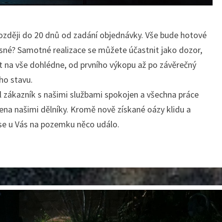
později do 20 dnů od zadání objednávky. Vše bude hotové
asné? Samotné realizace se můžete účastnit jako dozor,
st na vše dohlédne, od prvního výkopu až po závěrečný
ho stavu.
byl zákazník s našimi službami spokojen a všechna práce
edena našimi dělníky. Kromě nově získané oázy klidu a
se u Vás na pozemku něco událo.