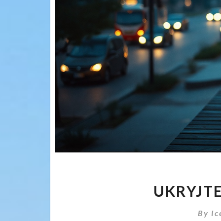
UKRYJTE
By
Ic