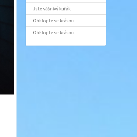
Jste vášnivý kuřák
Obklopte se krásou
Obklopte se krásou