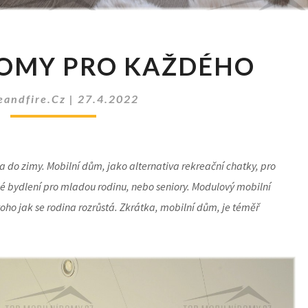
MOBILNÍ
DOMY PRO KAŽDÉHO
DOMY
PRO
KAŽDÉHO
eandfire.cz
|
27.4.2022
 do zimy. Mobilní dům, jako alternativa rekreační chatky, pro
álé bydlení pro mladou rodinu, nebo seniory. Modulový mobilní
oho jak se rodina rozrůstá. Zkrátka, mobilní dům, je téměř