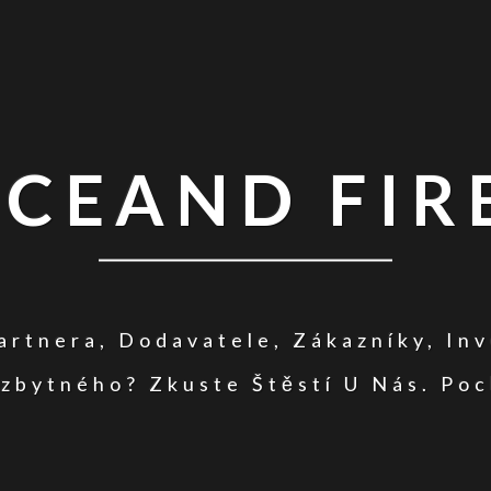
ICEAND FIR
rtnera, Dodavatele, Zákazníky, In
zbytného? Zkuste Štěstí U Nás. Poc