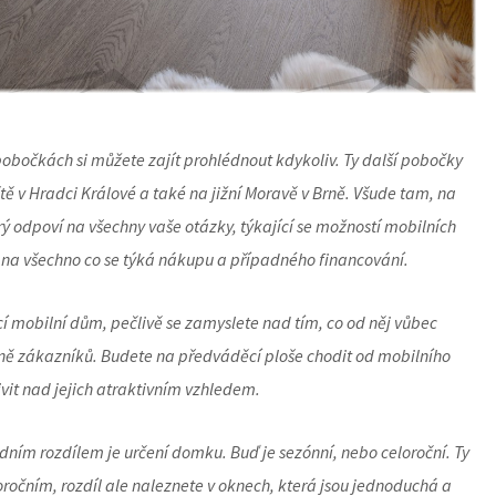
pobočkách si můžete zajít prohlédnout kdykoliv. Ty další pobočky
ště v Hradci Králové a také na jižní Moravě v Brně. Všude tam, na
ý odpoví na všechny vaše otázky, týkající se možností mobilních
 na všechno co se týká nákupu a případného financování.
cí mobilní dům, pečlivě se zamyslete nad tím, co od něj vůbec
ině zákazníků. Budete na předváděcí ploše chodit od mobilního
it nad jejich atraktivním vzhledem.
dním rozdílem je určení domku. Buď je sezónní, nebo celoroční. Ty
oročním, rozdíl ale naleznete v oknech, která jsou jednoduchá a