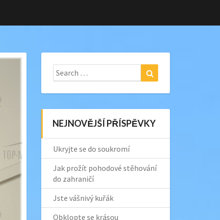
Search
Search
for:
NEJNOVĚJŠÍ PŘÍSPĚVKY
Ukryjte se do soukromí
Jak prožít pohodové stěhování
do zahraničí
Jste vášnivý kuřák
Obklopte se krásou