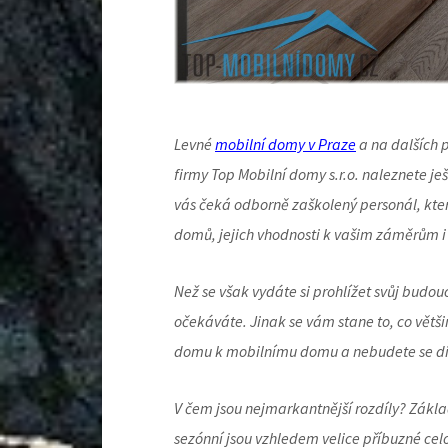
Levné
mobilní domy v Praze
a na dalších 
firmy Top Mobilní domy s.r.o. naleznete je
vás čeká odborně zaškolený personál, kter
domů, jejich vhodnosti k vašim záměrům i
Než se však vydáte si prohlížet svůj budou
očekáváte. Jinak se vám stane to, co větš
domu k mobilnímu domu a nebudete se div
V čem jsou nejmarkantnější rozdíly? Zákla
sezónní jsou vzhledem velice příbuzné cel