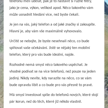
telefonu měli udělat, pak je to nastavit si různé filtry,
jako je cena, výkon, velikost apod. Něco takového vám
může usnadnit hledání více, než byste čekali.
Je jen na vás, jaký telefon a od jaké značky si zakoupíte.
Hlavní je, aby vám vše maximálně vyhovovalo.
Určitě se nebojte, že byste nesehnali něco, co bude
splňovat vaše očekávání. Jistě se nějaký ten mobilní
telefon, který pro vás bude ideální, najde.
Rozhodně nemá smysl něco takového uspěchat. Je
vhodné podívat se na více telefonů, než pouze na jeden
jediný. Nikdy nevíte, kdy narazíte na něco, co se vám
bude opravdu líbit a co bude pro vás přesně to pravé.
Má smysl investovat spíše do telefonů nových, které stojí
pár korun, než do těch, které již někdo vlastnil.