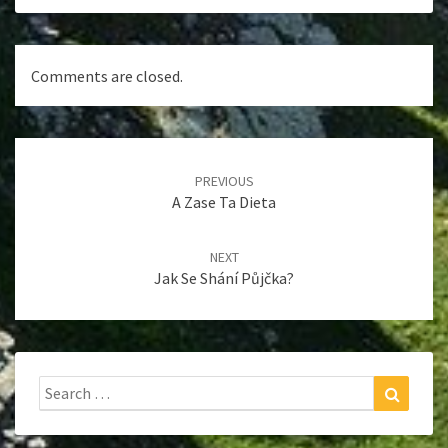
Comments are closed.
Post
navigation
PREVIOUS
A Zase Ta Dieta
NEXT
Jak Se Shání Půjčka?
Search
Search
for: