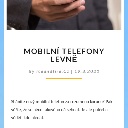
MOBILNÍ
MOBILNÍ TELEFONY
TELEFONY
LEVNĚ
LEVNĚ
By
Iceandfire.cz
|
19.3.2021
Sháníte nový mobilní telefon za rozumnou korunu? Pak
věřte, že se něco takového dá sehnat. Je ale potřeba
vědět, kde hledat.