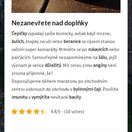
Nezanevřete nad doplňky
Čepičky
vypadají spíše komicky, avšak když mrzne,
kulich
, klapky na uši nebo
beranice
se rázem stanou
vašimi super kamarády. Mrkněte se po
rukavicích
nebo
palčácích. Samozřejmě nezapomínejme na
šálu
, jejíž
význam je velice
důležitý
. Mít celou zimu
angíny
není
zrovna příjemné, že?
Doporučujeme během maratonu po obchodním
centru zabrousit do obchodu s
bylinnými čaji
. Posílíte
imunitu
a
vymýtíte
nevítané
bacily
.
4.4/5 - (10 votes)