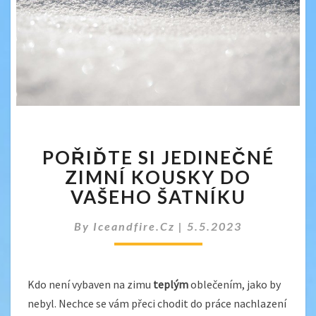
POŘIĎTE
POŘIĎTE SI JEDINEČNÉ
SI
JEDINEČNÉ
ZIMNÍ KOUSKY DO
ZIMNÍ
VAŠEHO ŠATNÍKU
KOUSKY
DO
By
Iceandfire.cz
|
5.5.2023
VAŠEHO
ŠATNÍKU
Kdo není vybaven na zimu
teplým
oblečením, jako by
nebyl. Nechce se vám přeci chodit do práce nachlazení