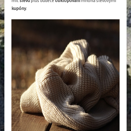
mít
slevu
plus budete
obklopováni
mnoha slevovými
kupóny
.