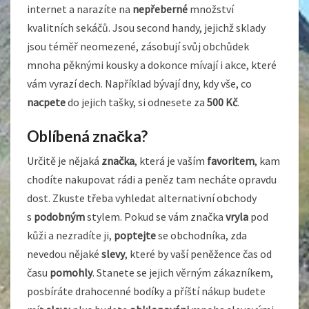
internet a narazíte na
nepřeberné
množství
kvalitních sekáčů. Jsou second handy, jejichž sklady
jsou téměř neomezené, zásobují svůj obchůdek
mnoha pěknými kousky a dokonce mívají i akce, které
vám vyrazí dech. Například bývají dny, kdy vše, co
nacpete
do jejich tašky, si odnesete za
500
Kč
.
Oblíbená značka?
Určitě je nějaká
značka
, která je vaším
favoritem
, kam
chodíte nakupovat rádi a peněz tam necháte opravdu
dost. Zkuste třeba vyhledat alternativní obchody
s
podobným
stylem. Pokud se vám značka
vryla
pod
kůži a nezradíte ji,
poptejte
se obchodníka, zda
nevedou nějaké
slevy
, které by vaší peněžence čas od
času
pomohly
. Stanete se jejich věrným zákazníkem,
posbíráte drahocenné bodíky a příští nákup budete