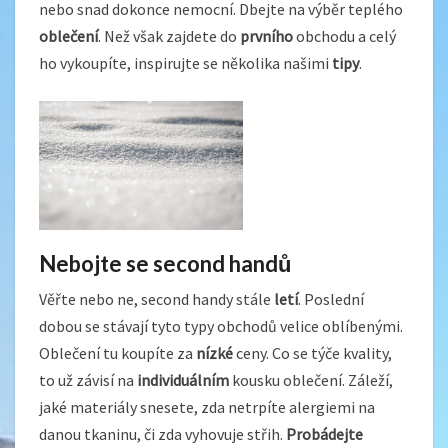
nebo snad dokonce nemocní. Dbejte na výběr teplého
oblečení
. Než však zajdete do
prvního
obchodu a celý
ho vykoupíte, inspirujte se několika našimi
tipy
.
Nebojte se second handů
Věřte nebo ne, second handy stále
letí
. Poslední
dobou se stávají tyto typy obchodů velice oblíbenými.
Oblečení tu koupíte za
nízké
ceny. Co se týče kvality,
to už závisí na
individuálním
kousku oblečení. Záleží,
jaké materiály snesete, zda netrpíte alergiemi na
danou tkaninu, či zda vyhovuje střih.
Probádejte