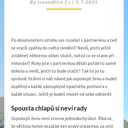
By
Iceandfire.cz
|
5.7.2025
Po dlouholetém vztahu ses rozešel s partnerkou a teď
se vracíš zpátky do světa randění? Nevíš, jestli ještě
zvládneš některou vůbec sbalit, natož co se stane při
milování? Roky jste s partnerkou dělali pořád to samé
dokola a nevíš, jestli to bude stačit? Tak to jsi tu
správně. Stáhni si náš návod
jak uspokojit ženu
a budeš
úspěšný u každé zástupkyně opačného pohlaví a v
každé situaci. Ještě je budeš muset od sebe odhánět.
Spousta chlapů si neví rady
Uspokojit ženu není zrovna jednoduchý úkol. Říká se,
že většina holek nezažije ten pravý orgasmus za celý