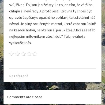
svůj život. To jsou jen žvásty. Je to jen tím, že většina
chlapů si neví rady. A proto jestli zrovna ty chceš být
opravdu úspěšný u opačného pohlaví, tak si stáhni náš
návod. Je plný zaručených metod, které zaberou úplně
na každou holku, na kterou si jen ukážeš. Chceš se stát
nejlepším milovníkem všech dob? Tak neváhej a
vyzkoušej nás.
Nezařazené
Comments are closed.