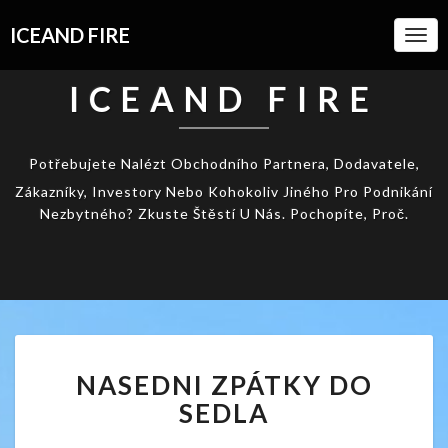
ICEAND FIRE
Togg
Navi
ICEAND FIRE
Potřebujete Nalézt Obchodního Partnera, Dodavatele,
Zákazníky, Investory Nebo Kohokoliv Jiného Pro Podnikání
Nezbytného? Zkuste Štěstí U Nás. Pochopíte, Proč.
NASEDNI
NASEDNI ZPÁTKY DO
ZPÁTKY
DO
SEDLA
SEDLA