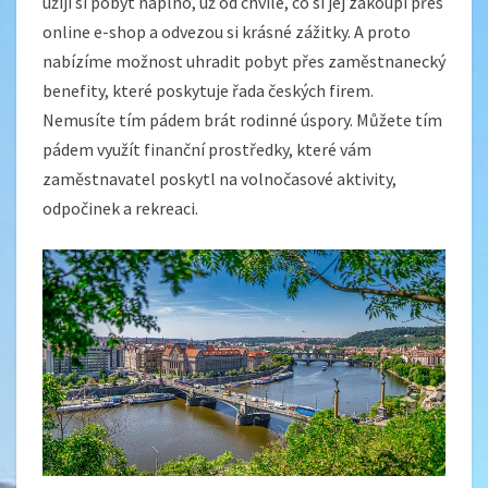
užijí si pobyt naplno, už od chvíle, co si jej zakoupí přes
online e-shop a odvezou si krásné zážitky. A proto
nabízíme možnost uhradit pobyt přes zaměstnanecký
benefity, které poskytuje řada českých firem.
Nemusíte tím pádem brát rodinné úspory. Můžete tím
pádem využít finanční prostředky, které vám
zaměstnavatel poskytl na volnočasové aktivity,
odpočinek a rekreaci.