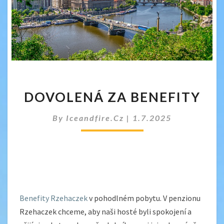
DOVOLENÁ
DOVOLENÁ ZA BENEFITY
ZA
BENEFITY
By
Iceandfire.cz
|
1.7.2025
Benefity Rzehaczek
v pohodlném pobytu. V penzionu
Rzehaczek chceme, aby naši hosté byli spokojení a