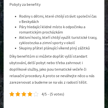
Pobyty za benefity
Rodiny s dětmi, které chtějí strávit společní čas
v Beskydách
Páry hledající klidné místo k odpočinku a
romantickým procházkám
Aktivní hosty, kteří chtějí využít turistické trasy,
cyklostezka a zimní sporty v okolí
Skupiny přátel plánující víkend plný zážitků
Díky benefitům si můžete dopřát vyšší standart
ubytování, delší pobyt nebo třeba zahrnout i
doplňkové služby, jako jsou tematické večeře či
relaxační procedury. A proto se neváhejte něco u nás
zarezervovat a budeme se na vás z radostí těšit.
4/5 - (5 votes)