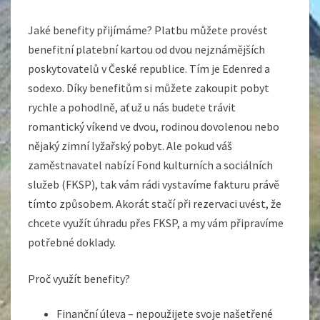
Jaké benefity přijímáme? Platbu můžete provést
benefitní platební kartou od dvou nejznámějších
poskytovatelů v České republice. Tím je Edenred a
sodexo. Díky benefitům si můžete zakoupit pobyt
rychle a pohodlně, ať už u nás budete trávit
romantický víkend ve dvou, rodinou dovolenou nebo
nějaký zimní lyžařský pobyt. Ale pokud váš
zaměstnavatel nabízí Fond kulturních a sociálních
služeb (FKSP), tak vám rádi vystavíme fakturu právě
tímto způsobem. Akorát stačí při rezervaci uvést, že
chcete využít úhradu přes FKSP, a my vám připravíme
potřebné doklady.
Proč využít benefity?
Finanční úleva – nepoužijete svoje našetřené