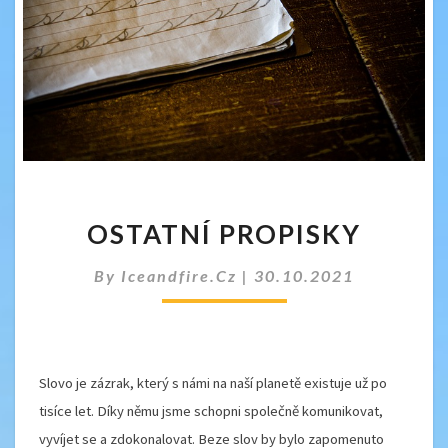
OSTATNÍ
OSTATNÍ PROPISKY
PROPISKY
By
Iceandfire.cz
|
30.10.2021
Slovo je zázrak, který s námi na naší planetě existuje už po
tisíce let. Díky němu jsme schopni společně komunikovat,
vyvíjet se a zdokonalovat. Beze slov by bylo zapomenuto