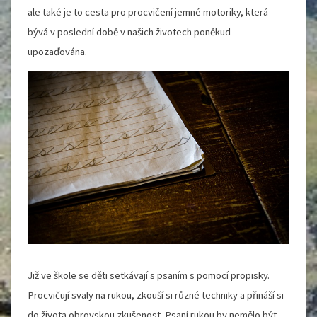
ale také je to cesta pro procvičení jemné motoriky, která
bývá v poslední době v našich životech poněkud
upozaďována.
Již ve škole se děti setkávají s psaním s pomocí propisky.
Procvičují svaly na rukou, zkouší si různé techniky a přináší si
do života obrovskou zkušenost. Psaní rukou by nemělo být