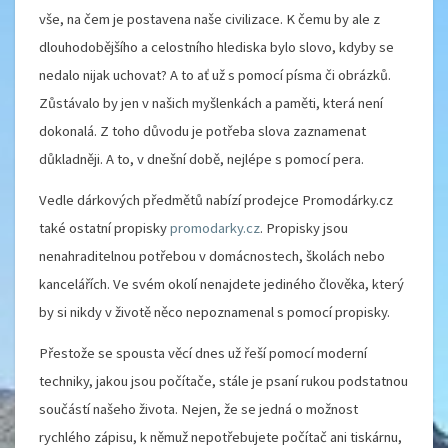
vše, na čem je postavena naše civilizace. K čemu by ale z
dlouhodobějšího a celostního hlediska bylo slovo, kdyby se
nedalo nijak uchovat? A to ať už s pomocí písma či obrázků.
Zůstávalo by jen v našich myšlenkách a paměti, která není
dokonalá. Z toho důvodu je potřeba slova zaznamenat
důkladněji. A to, v dnešní době, nejlépe s pomocí pera.
Vedle dárkových předmětů nabízí prodejce Promodárky.cz
také ostatní propisky
promodarky.cz
. Propisky jsou
nenahraditelnou potřebou v domácnostech, školách nebo
kancelářích. Ve svém okolí nenajdete jediného člověka, který
by si nikdy v životě něco nepoznamenal s pomocí propisky.
Přestože se spousta věcí dnes už řeší pomocí moderní
techniky, jakou jsou počítače, stále je psaní rukou podstatnou
součástí našeho života. Nejen, že se jedná o možnost
rychlého zápisu, k němuž nepotřebujete počítač ani tiskárnu,