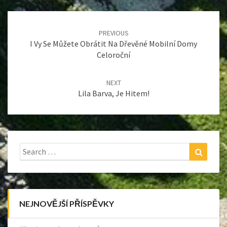
Post
navigation
PREVIOUS
I Vy Se Můžete Obrátit Na Dřevěné Mobilní Domy
Celoroční
NEXT
Lila Barva, Je Hitem!
Search
Search
for:
NEJNOVĚJŠÍ PŘÍSPĚVKY