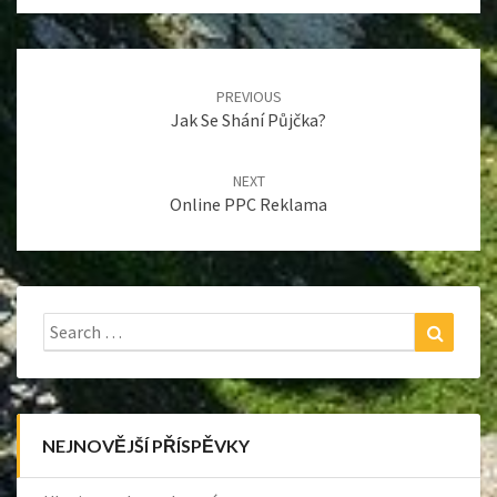
Post
navigation
PREVIOUS
Jak Se Shání Půjčka?
NEXT
Online PPC Reklama
Search
Search
for:
NEJNOVĚJŠÍ PŘÍSPĚVKY