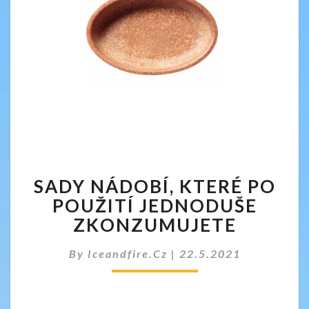
SADY
SADY NÁDOBÍ, KTERÉ PO
NÁDOBÍ,
KTERÉ
POUŽITÍ JEDNODUŠE
PO
ZKONZUMUJETE
POUŽITÍ
JEDNODUŠE
By
Iceandfire.cz
|
22.5.2021
ZKONZUMUJETE