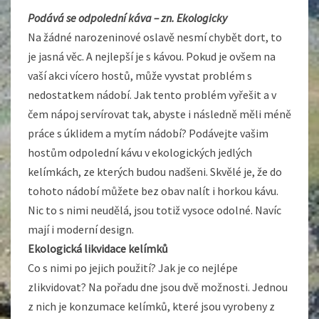
Podává se odpolední káva – zn. Ekologicky
Na žádné narozeninové oslavě nesmí chybět dort, to
je jasná věc. A nejlepší je s kávou. Pokud je ovšem na
vaší akci vícero hostů, může vyvstat problém s
nedostatkem nádobí. Jak tento problém vyřešit a v
čem nápoj servírovat tak, abyste i následně měli méně
práce s úklidem a mytím nádobí? Podávejte vašim
hostům odpolední kávu v ekologických
jedlých
kelímkách
, ze kterých budou nadšeni. Skvělé je, že do
tohoto nádobí můžete bez obav nalít i horkou kávu.
Nic to s nimi neudělá, jsou totiž vysoce odolné. Navíc
mají i moderní design.
Ekologická likvidace kelímků
Co s nimi po jejich použití? Jak je co nejlépe
zlikvidovat? Na pořadu dne jsou dvě možnosti. Jednou
z nich je konzumace kelímků, které jsou vyrobeny z