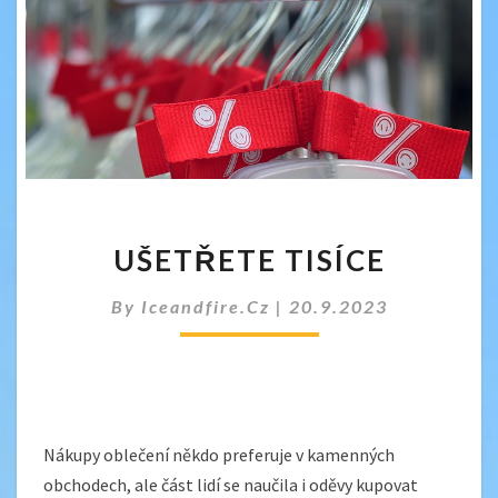
UŠETŘETE
UŠETŘETE TISÍCE
TISÍCE
By
Iceandfire.cz
|
20.9.2023
Nákupy oblečení někdo preferuje v kamenných
obchodech, ale část lidí se naučila i oděvy kupovat