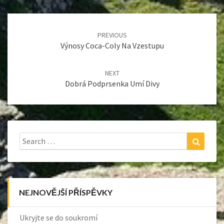
Post
navigation
PREVIOUS
Výnosy Coca-Coly Na Vzestupu
NEXT
Dobrá Podprsenka Umí Divy
Search
Search
for:
NEJNOVĚJŠÍ PŘÍSPĚVKY
Ukryjte se do soukromí