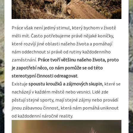
Práce však není jediný stimul, který bychom v životě
měli mít. Často potřebujeme právě nějaké koníčky,
které rozvíjí jiné oblasti našeho života a pomáhají
nám oddechnout si právě od rutiny každodenního
zaměstnání.
Práce tvoří většinu našeho života, proto
je zapotřebí něco, co nám pomůže se od této
stereotypní činnosti odreagovat
.
Existuje
spoustu kroužků a zájmových skupin
, které se
nacházejí v každém městě nebo vesnici. Lidé zde
pěstují stejné sporty, mají stejné zájmy nebo provádí
jinou zábavnou činnost, která nám pomáhá uniknout
od každodenní náročné reality.