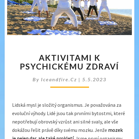
AKTIVITAMI
AKTIVITAMI K
K
PSYCHICKÉMU
PSYCHICKÉMU ZDRAVÍ
ZDRAVÍ
By
Iceandfire.cz
|
5.5.2023
Lidská mysl je složitý organismus. Je považována za
evoluční výhody. Lidé jsou tak prvními bytostmi, které
nepotřebují obrovský vzrůst ani silné svaly, ale vše
dokážou řešit právě díky svému mozku. Jenže
mozek
je nejen dar, ale také prokletí
. Jsme první organismy,