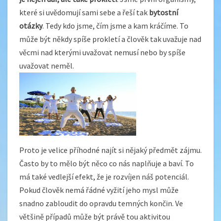
které si uvědomují sami sebe a řeší tak
bytostní
otázky
. Tedy kdo jsme, čím jsme a kam kráčíme. To
může být někdy spíše prokletí a člověk tak uvažuje nad
věcmi nad kterými uvažovat nemusí nebo by spíše
uvažovat neměl.
Proto je velice příhodné najít si nějaký předmět zájmu.
Často by to mělo být něco co nás naplňuje a baví. To
má také vedlejší efekt, že je rozvíjen náš potenciál.
Pokud člověk nemá řádné vyžití jeho mysl může
snadno zabloudit do opravdu temných končin. Ve
většině případů může být právě tou aktivitou