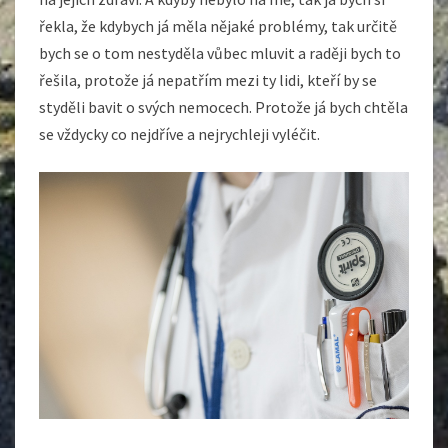
řekla, že kdybych já měla nějaké problémy, tak určitě
bych se o tom nestyděla vůbec mluvit a raději bych to
řešila, protože já nepatřím mezi ty lidi, kteří by se
styděli bavit o svých nemocech. Protože já bych chtěla
se vždycky co nejdříve a nejrychleji vyléčit.