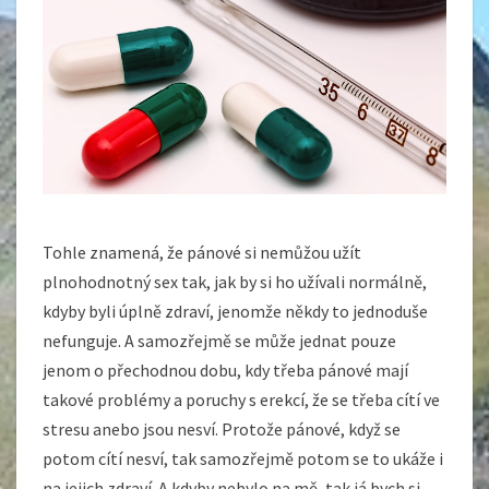
Tohle znamená, že pánové si nemůžou užít
plnohodnotný sex tak, jak by si ho užívali normálně,
kdyby byli úplně zdraví, jenomže někdy to jednoduše
nefunguje. A samozřejmě se může jednat pouze
jenom o přechodnou dobu, kdy třeba pánové mají
takové problémy a poruchy s erekcí, že se třeba cítí ve
stresu anebo jsou nesví. Protože pánové, když se
potom cítí nesví, tak samozřejmě potom se to ukáže i
na jejich zdraví. A kdyby nebylo na mě, tak já bych si