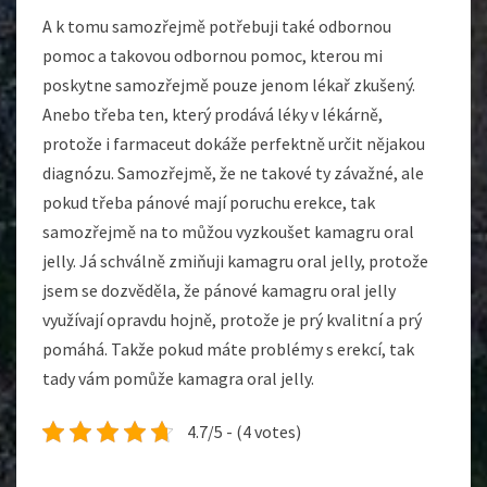
A k tomu samozřejmě potřebuji také odbornou
pomoc a takovou odbornou pomoc, kterou mi
poskytne samozřejmě pouze jenom lékař zkušený.
Anebo třeba ten, který prodává léky v lékárně,
protože i farmaceut dokáže perfektně určit nějakou
diagnózu. Samozřejmě, že ne takové ty závažné, ale
pokud třeba pánové mají poruchu erekce, tak
samozřejmě na to můžou vyzkoušet kamagru oral
jelly. Já schválně zmiňuji kamagru oral jelly, protože
jsem se dozvěděla, že pánové kamagru oral jelly
využívají opravdu hojně, protože je prý kvalitní a prý
pomáhá. Takže pokud máte problémy s erekcí, tak
tady vám pomůže kamagra oral jelly.
4.7/5 - (4 votes)