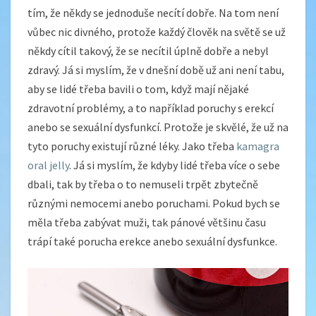
tím, že někdy se jednoduše necítí dobře. Na tom není
vůbec nic divného, protože každý člověk na světě se už
někdy cítil takový, že se necítil úplně dobře a nebyl
zdravý. Já si myslím, že v dnešní době už ani není tabu,
aby se lidé třeba bavili o tom, když mají nějaké
zdravotní problémy, a to například poruchy s erekcí
anebo se sexuální dysfunkcí. Protože je skvělé, že už na
tyto poruchy existují různé léky. Jako třeba
kamagra
oral jelly
. Já si myslím, že kdyby lidé třeba více o sebe
dbali, tak by třeba o to nemuseli trpět zbytečně
různými nemocemi anebo poruchami. Pokud bych se
měla třeba zabývat muži, tak pánové většinu času
trápí také porucha erekce anebo sexuální dysfunkce.