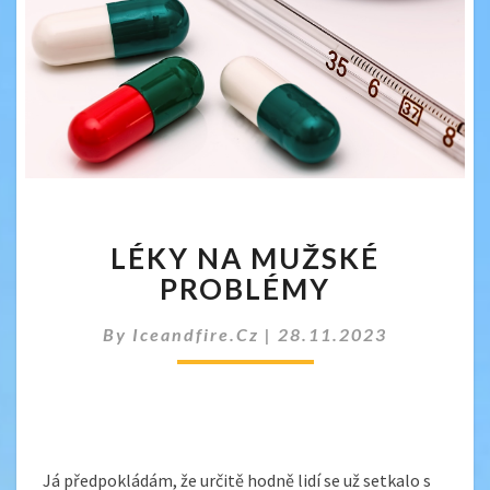
LÉKY
LÉKY NA MUŽSKÉ
NA
MUŽSKÉ
PROBLÉMY
PROBLÉMY
By
Iceandfire.cz
|
28.11.2023
Já předpokládám, že určitě hodně lidí se už setkalo s