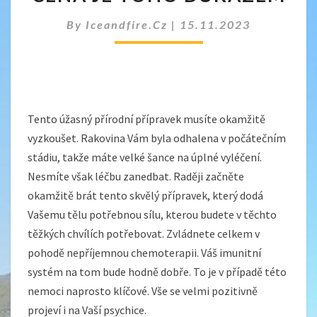
BOJOVAT
A
By
Iceandfire.cz
|
15.11.2023
FOLAXAN
CENA
JE
TOHO
DŮKAZEM
Tento úžasný přírodní přípravek musíte okamžitě
vyzkoušet. Rakovina Vám byla odhalena v počátečním
stádiu, takže máte velké šance na úplné vyléčení.
Nesmíte však léčbu zanedbat. Raději začněte
okamžitě brát tento skvělý přípravek, který dodá
Vašemu tělu potřebnou sílu, kterou budete v těchto
těžkých chvílích potřebovat. Zvládnete celkem v
pohodě nepříjemnou chemoterapii. Váš imunitní
systém na tom bude hodně dobře. To je v případě této
nemoci naprosto klíčové. Vše se velmi pozitivně
projeví i na Vaší psychice.