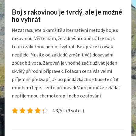
Boj s rakovinou je tvrdý, ale je možné
ho vyhrát
Nezatracujete okamžitě alternativní metody boje s
rakovinou. Věřte nám, že v dnešní době už lze boj s
touto zákeřnou nemocí vyhrát. Bez práce to však
nepůjde. Musíte od základů změnit Váš dosavadní
způsob života. Zároveň je vhodné začít užívat jeden
skvělý přírodní přípravek.
Folaxan cena
Vás velmi
příjemně překvapí. Už po pár dávkách se budete cítit
mnohem lépe. Tento přípravek Vám pomůže zvládat
nepříjemnou chemoterapii nebo ozařování.
4.3/5 - (9 votes)