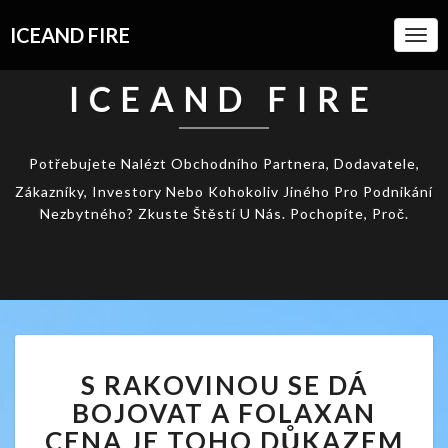
ICEAND FIRE
Togg
Navi
ICEAND FIRE
Potřebujete Nalézt Obchodního Partnera, Dodavatele,
Zákazníky, Investory Nebo Kohokoliv Jiného Pro Podnikání
Nezbytného? Zkuste Štěstí U Nás. Pochopíte, Proč.
S
S RAKOVINOU SE DÁ
RAKOVINOU
SE
BOJOVAT A FOLAXAN
DÁ
CENA JE TOHO DŮKAZEM