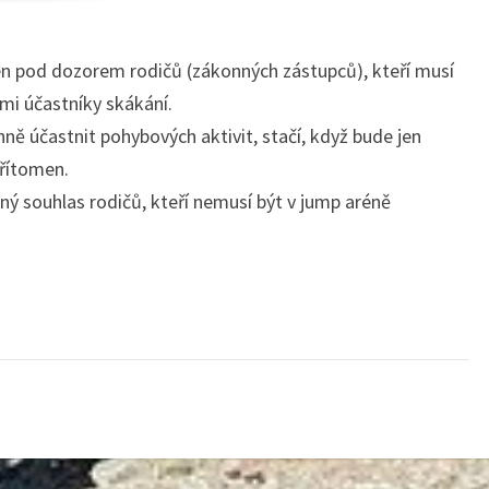
en pod dozorem rodičů (zákonných zástupců), kteří musí
ími účastníky skákání.
ně účastnit pohybových aktivit, stačí, když bude jen
přítomen.
ný souhlas rodičů, kteří nemusí být v jump aréně