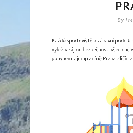
PR
By
Ic
Každé sportoviště a zábavní podnik m
nýbrž v zájmu bezpečnosti všech úča
pohybem v
jump aréně Praha Zličín
a