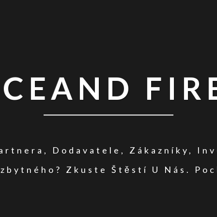
ICEAND FIR
rtnera, Dodavatele, Zákazníky, In
zbytného? Zkuste Štěstí U Nás. Poc