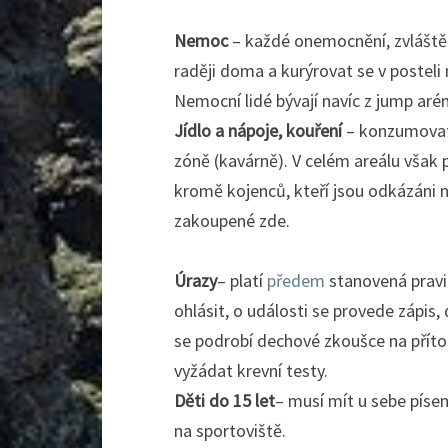
Nemoc
– každé onemocnění, zvláště 
raději doma a kurýrovat se v postel
Nemocní lidé bývají navíc z jump aré
Jídlo a nápoje, kouření
– konzumovat 
zóně (kavárně). V celém areálu však p
kromě kojenců, kteří jsou odkázáni n
zakoupené zde.
Úrazy
– platí
předem
stanovená pravid
ohlásit, o události se provede zápis
se podrobí dechové zkoušce na příto
vyžádat krevní testy.
Děti do 15 let
– musí mít u sebe pís
na sportoviště.