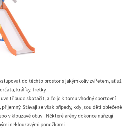
 vstupovat do těchto prostor s jakýmkoliv zvířetem, ať už
rčata, králíky, fretky.
 uvnitř bude skotačit, a že je k tomu vhodný sportovní
, příjemný. Stávají se však případy, kdy jsou děti oblečené
nebo v klouzavé obuvi. Některé arény dokonce nařizují
anými neklouzavými ponožkami.