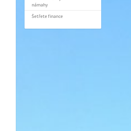
námahy
Šetřete finance