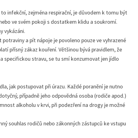
to infekční, zejména respirační, je důvodem k tomu být
i nebo ve svém pokoji s dostatkem klidu a soukromí.
ny vykázáni.
potraviny a pít nápoje je povoleno pouze ve vyhrazené
latí přísný zákaz kouření. Většinou bývá pravidlem, že
a specifickou stravu, se tu smí konzumovat jen jídlo
la, jak postupovat při úrazu. Každé poranění je nutno
, dotyčný, případně jeho odpovědná osoba (rodiče apod.)
mnost alkoholu v krvi, při podezření na drogy je možné
emný souhlas rodičů nebo zákonných zástupců ke vstupu