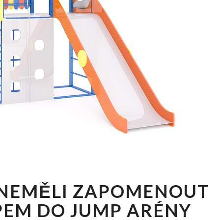
NA
 NEMĚLI ZAPOMENOUT
CO
BYSTE
PEM DO JUMP ARÉNY
NEMĚLI