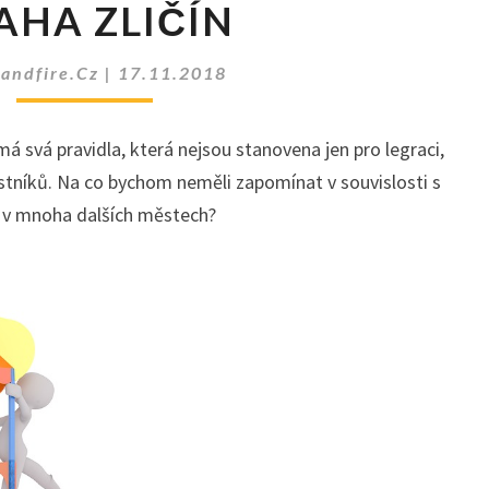
AHA ZLIČÍN
ZAPOMENOUT
PŘED
VSTUPEM
eandfire.cz
|
17.11.2018
DO
JUMP
á svá pravidla, která nejsou stanovena jen pro legraci,
ARÉNY
PRAHA
stníků. Na co bychom neměli zapomínat v souvislosti s
ZLIČÍN
 v mnoha dalších městech?