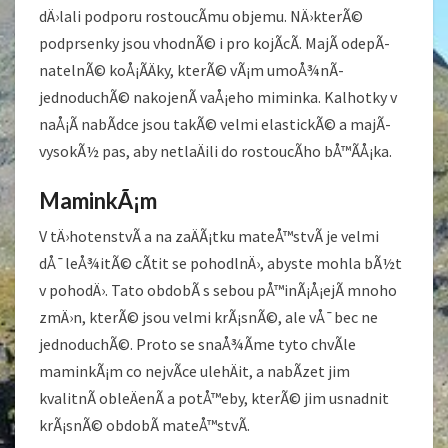
dÄ›lali podporu rostoucÃ­mu objemu. NÄ›kterÃ©
podprsenky jsou vhodnÃ© i pro kojÃ­cÃ­. MajÃ­ odepÃ­
natelnÃ© koÅ¡Ã­Äky, kterÃ© vÃ¡m umoÅ¾nÃ­
jednoduchÃ© nakojenÃ­ vaÅ¡eho miminka. Kalhotky v
naÅ¡Ã­ nabÃ­dce jsou takÃ© velmi elastickÃ© a majÃ­
vysokÃ½ pas, aby netlaÄili do rostoucÃ­ho bÅ™Ã­Å¡ka.
MaminkÃ¡m
V tÄ›hotenstvÃ­ a na zaÄÃ¡tku mateÅ™stvÃ­ je velmi
dÅ¯leÅ¾itÃ© cÃ­tit se pohodlnÄ›, abyste mohla bÃ½t
v pohodÄ›. Tato obdobÃ­ s sebou pÅ™inÃ¡Å¡ejÃ­ mnoho
zmÄ›n, kterÃ© jsou velmi krÃ¡snÃ©, ale vÅ¯bec ne
jednoduchÃ©. Proto se snaÅ¾Ã­me tyto chvÃ­le
maminkÃ¡m co nejvÃ­ce ulehÄit, a nabÃ­zet jim
kvalitnÃ­ obleÄenÃ­ a potÅ™eby, kterÃ© jim usnadnit
krÃ¡snÃ© obdobÃ­ mateÅ™stvÃ­.