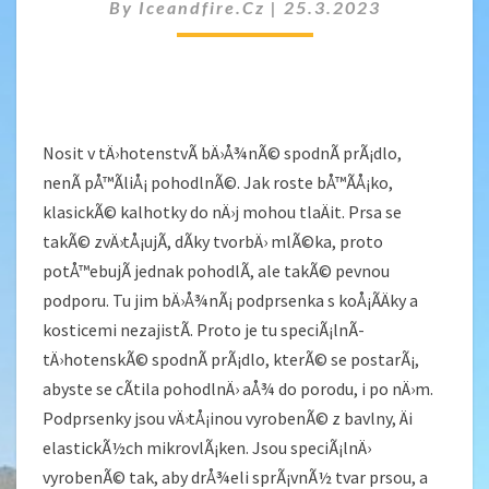
MAMINKY
By
Iceandfire.cz
|
25.3.2023
Nosit v tÄ›hotenstvÃ­ bÄ›Å¾nÃ© spodnÃ­ prÃ¡dlo,
nenÃ­ pÅ™Ã­liÅ¡ pohodlnÃ©. Jak roste bÅ™Ã­Å¡ko,
klasickÃ© kalhotky do nÄ›j mohou tlaÄit. Prsa se
takÃ© zvÄ›tÅ¡ujÃ­, dÃ­ky tvorbÄ› mlÃ©ka, proto
potÅ™ebujÃ­ jednak pohodlÃ­, ale takÃ© pevnou
podporu. Tu jim bÄ›Å¾nÃ¡ podprsenka s koÅ¡Ã­Äky a
kosticemi nezajistÃ­. Proto je tu speciÃ¡lnÃ­
tÄ›hotenskÃ© spodnÃ­ prÃ¡dlo
, kterÃ© se postarÃ¡,
abyste se cÃ­tila pohodlnÄ› aÅ¾ do porodu, i po nÄ›m.
Podprsenky jsou vÄ›tÅ¡inou vyrobenÃ© z bavlny, Äi
elastickÃ½ch mikrovlÃ¡ken. Jsou speciÃ¡lnÄ›
vyrobenÃ© tak, aby drÅ¾eli sprÃ¡vnÃ½ tvar prsou, a