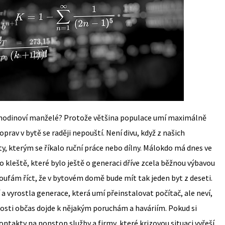
i hodinoví manželé? Protože většina populace umí maximálně
oprav v bytě se raději nepouští. Není divu, když z našich
, kterým se říkalo ruční práce nebo dílny. Málokdo má dnes ve
o kleště, které bylo ještě o generaci dříve zcela běžnou výbavou
oufám říct, že v bytovém domě bude mít tak jeden byt z deseti.
a vyrostla generace, která umí přeinstalovat počítač, ale neví,
sti občas dojde k nějakým poruchám a haváriím. Pokud si
ntakty na nonstop služby a firmy, které krizovou situaci vyřeší