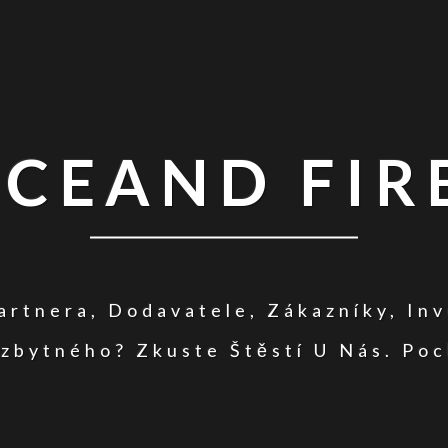
ICEAND FIR
rtnera, Dodavatele, Zákazníky, In
zbytného? Zkuste Štěstí U Nás. Poc