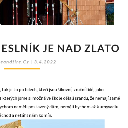
ŠIKOVNÝ
ESLNÍK JE NAD ZLATO
ŘEMESLNÍK
JE
NAD
ceandfire.cz
|
3.4.2022
ZLATO
ak je to po lidech, kteří jsou šikovní, zruční lidé, jako
é, z kterých jsme si možná ve škole dělali srandu, že nemají samé
ou bychom neměli postavený dům, neměli bychom až k umyvadlu
áchod a netáhl nám komín.