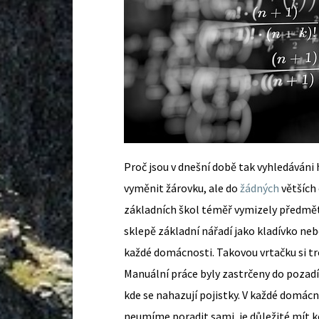
Proč jsou v dnešní době tak vyhledáván
vyměnit žárovku, ale do
žádných
větších 
základních škol téměř vymizely předměty
sklepě základní nářadí jako kladívko neb
každé domácnosti. Takovou vrtačku si tr
Manuální práce byly zastrčeny do pozadí 
kde se nahazují pojistky.
V každé domácno
neumíme poradit sami, je důležité mít ko