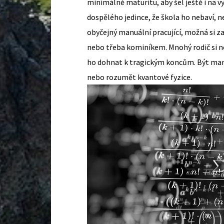
minimálně maturitu, aby šel ještě i na 
dospělého jedince, že škola ho nebaví, ne
obyčejný manuální pracující, možná si z
nebo třeba kominíkem. Mnohý rodič si 
ho dohnat k tragickým koncům.
Být manu
nebo rozumět kvantové fyzice.