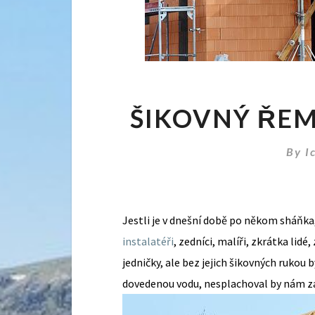
ŠIKOVNÝ ŘEM
By
I
Jestli je v dnešní době po někom sháňka, t
instalatéři
, zedníci, malíři, zkrátka lid
jedničky, ale bez jejich šikovných ruk
dovedenou vodu, nesplachoval by nám z