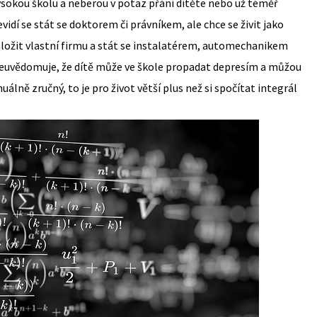
vysokou školu a neberou v potaz přání dítěte nebo už téměř
vidí se stát se doktorem či právníkem, ale chce se živit jako
aložit vlastní firmu a stát se instalatérem, automechanikem
neuvědomuje, že dítě může ve škole propadat depresím a můžou
álně zručný, to je pro život větší plus než si spočítat integrál