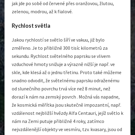
jak jde po sobě od červené přes oranžovou, žlutou,
zelenou, modrou, až k fialové.
Rychlost světla
Jakou rychlostí se světlo šíří ve vakuu, již bylo
změřeno. Je to přibližně 300 tisíc kilometrů za
sekundu. Rychlost světelného paprsku se vlivem
vzduchové hmoty snižuje a výrazně nižší je např. ve
skle, kde klesá až o jednu třetinu. Proto také můžeme
snadno odvodit, že světelnému paprsku odraženému
od slunečního povrchu trvá více než 8 minut, než
dorazí k nám na zemský povrch
. Možná vás napadne,
že kosmická měřítka jsou skutečně impozantní, např.
vzdálenost nejbližší hvězdy Alfa Centauri, jejíž světlo k
nám na Zemi putuje přibližně 4 roky, zatímco
nejvzdálenější objekty ve vesmíru, tzv. kvasary, jsou od