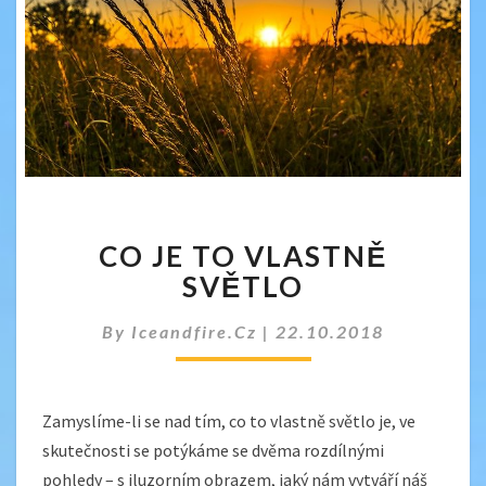
CO
CO JE TO VLASTNĚ
JE
TO
SVĚTLO
VLASTNĚ
SVĚTLO
By
Iceandfire.cz
|
22.10.2018
Zamyslíme-li se nad tím, co to vlastně světlo je, ve
skutečnosti se potýkáme se dvěma rozdílnými
pohledy – s iluzorním obrazem, jaký nám vytváří náš