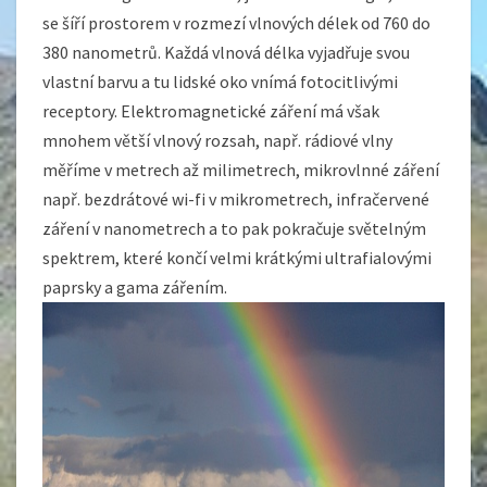
se šíří prostorem v rozmezí vlnových délek od 760 do
380 nanometrů. Každá vlnová délka vyjadřuje svou
vlastní barvu a tu lidské oko vnímá fotocitlivými
receptory. Elektromagnetické záření má však
mnohem větší vlnový rozsah, např. rádiové vlny
měříme v metrech až milimetrech, mikrovlnné záření
např. bezdrátové wi-fi v mikrometrech, infračervené
záření v nanometrech a to pak pokračuje světelným
spektrem, které končí velmi krátkými ultrafialovými
paprsky a gama zářením.