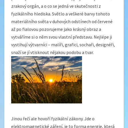
zrakový orgán, a o co se jedná ve skutečnosti z
fyzikálního hlediska. Světlo a veškeré barvy tohoto
materiálního světa v duhových odstínech od červené
až po fialovou pozorujeme jako krásný obraz a
vytváříme si o něm svou vlastní představu. Nejlépe ji
vystihují výtvarníci – malíři, grafici, sochaři, designéři,
snaží se jí vtisknout nějakou podobu a tvar.
Jinou řečí ale hovoří fyzikální zákony. Jde o
elektromagnetické záření, je to forma energie, která