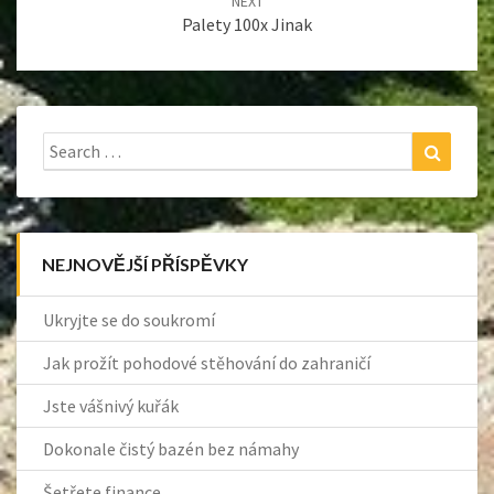
NEXT
Palety 100x Jinak
Search
Search
for:
NEJNOVĚJŠÍ PŘÍSPĚVKY
Ukryjte se do soukromí
Jak prožít pohodové stěhování do zahraničí
Jste vášnivý kuřák
Dokonale čistý bazén bez námahy
Šetřete finance