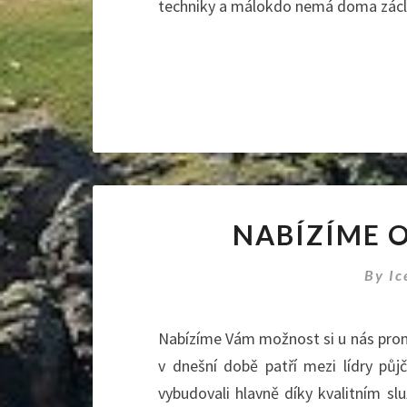
techniky a málokdo nemá doma zác
NABÍZÍME 
By
Ic
Nabízíme Vám možnost si u nás pron
v dnešní době patří mezi lídry půjč
vybudovali hlavně díky kvalitním s