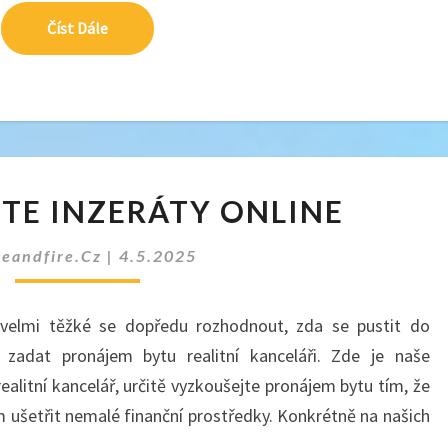
Číst Dále
Číst Dále
PROCHÁZEJTE
TE INZERÁTY ONLINE
INZERÁTY
ONLINE
ceandfire.cz
|
4.5.2025
e velmi těžké se dopředu rozhodnout, zda se pustit do
 zadat pronájem bytu realitní kanceláři. Zde je naše
alitní kancelář, určitě vyzkoušejte pronájem bytu tím, že
ím ušetřit nemalé finanční prostředky. Konkrétně na našich