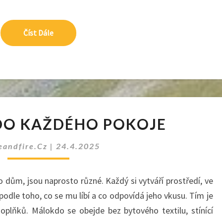
Číst Dále
Číst Dále
GARNÝŽE
DO KAŽDÉHO POKOJE
DO
KAŽDÉHO
eandfire.cz
|
24.4.2025
POKOJE
o dům, jsou naprosto různé. Každý si vytváří prostředí, ve
podle toho, co se mu líbí a co odpovídá jeho vkusu. Tím je
oplňků. Málokdo se obejde bez bytového textilu, stínící