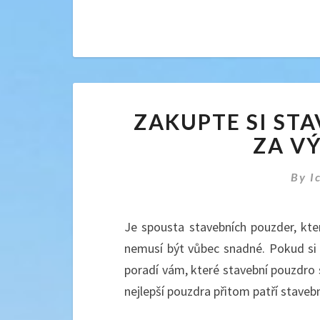
ZAKUPTE SI ST
ZA V
By
I
Je spousta stavebních pouzder, kte
nemusí být vůbec snadné. Pokud si
poradí vám, které stavební pouzdro 
nejlepší pouzdra přitom patří stave