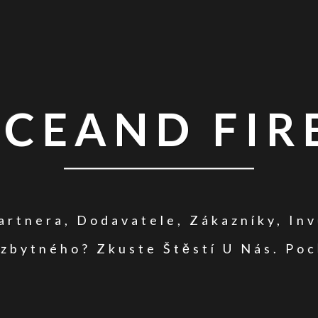
ICEAND FIR
rtnera, Dodavatele, Zákazníky, In
zbytného? Zkuste Štěstí U Nás. Poc