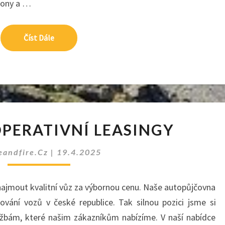
lony a …
Číst Dále
Číst Dále
NABÍZÍME
OPERATIVNÍ LEASINGY
OPERATIVNÍ
LEASINGY
eandfire.cz
|
19.4.2025
ajmout kvalitní vůz za výbornou cenu. Naše autopůjčovna
ování vozů v české republice. Tak silnou pozici jsme si
lužbám, které našim zákazníkům nabízíme. V naší nabídce