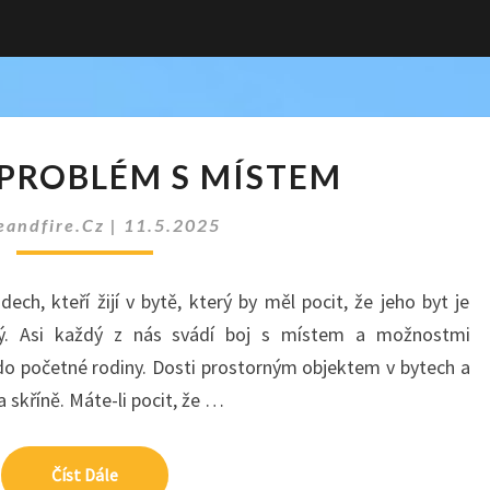
VYŘEŠTE
PROBLÉM S MÍSTEM
PROBLÉM
S
eandfire.cz
|
11.5.2025
MÍSTEM
ech, kteří žijí v bytě, který by měl pocit, že jeho byt je
iký. Asi každý z nás svádí boj s místem a možnostmi
 do početné rodiny. Dosti prostorným objektem v bytech a
 skříně. Máte-li pocit, že …
Číst Dále
Číst Dále