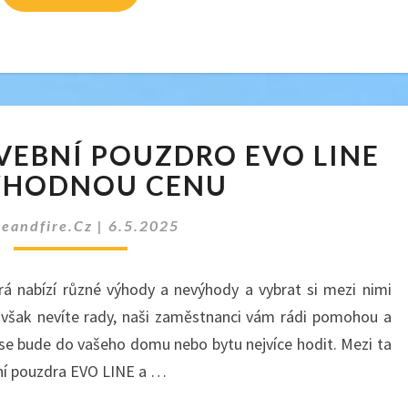
ZAKUPTE
AVEBNÍ POUZDRO EVO LINE
SI
STAVEBNÍ
ÝHODNOU CENU
POUZDRO
EVO
ceandfire.cz
|
6.5.2025
LINE
ZA
rá nabízí různé výhody a nevýhody a vybrat si mezi nimi
VÝHODNOU
CENU
 však nevíte rady, naši zaměstnanci vám rádi pomohou a
se bude do vašeho domu nebo bytu nejvíce hodit. Mezi ta
bní pouzdra EVO LINE a …