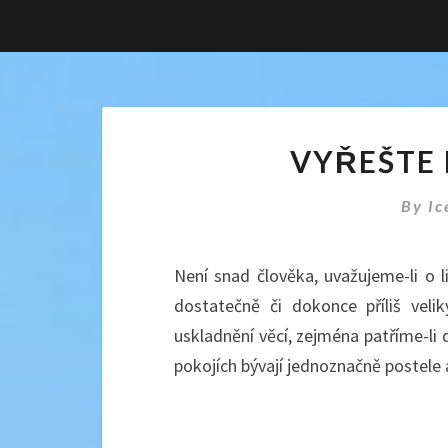
VYŘEŠTE 
By
Ic
Není snad člověka, uvažujeme-li o lid
dostatečně či dokonce příliš vel
uskladnění věcí, zejména patříme-li
pokojích bývají jednoznačně postele a