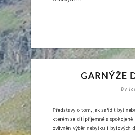
GARNÝŽE 
By
Ic
Představy o tom, jak zařídit byt neb
kterém se cítí příjemně a spokojeně 
ovlivněn výběr nábytku i bytových d