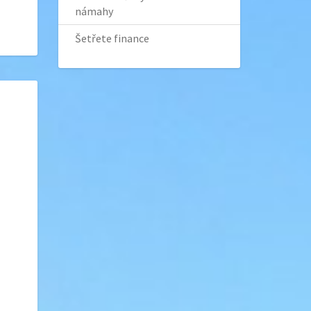
námahy
Šetřete finance