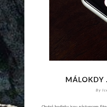
MÁLOKDY 
By
Ic
Chytré hodinky jsou nástupcem fitn