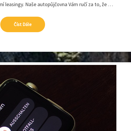
ní leasingy. Naše autopůjčovna Vám ručí za to, že …
Číst Dále
Číst Dále