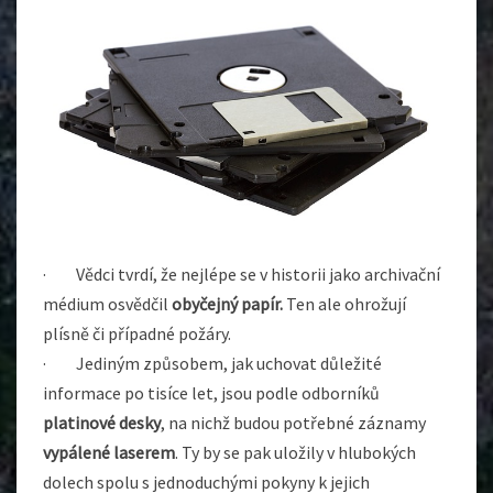
· Vědci tvrdí, že nejlépe se v historii jako archivační
médium osvědčil
obyčejný papír.
Ten ale ohrožují
plísně či případné požáry.
· Jediným způsobem, jak uchovat důležité
informace po tisíce let, jsou podle odborníků
platinové desky
, na nichž budou potřebné záznamy
vypálené laserem
. Ty by se pak uložily v hlubokých
dolech spolu s jednoduchými pokyny k jejich