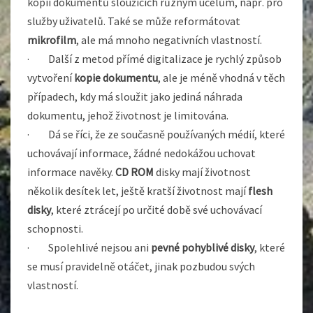
kopií dokumentů sloužících různým účelům, např. pro
služby uživatelů. Také se může reformátovat
mikrofilm
, ale má mnoho negativních vlastností.
· Další z metod přímé digitalizace je rychlý způsob
vytvoření
kopie dokumentu
, ale je méně vhodná v těch
případech, kdy má sloužit jako jediná náhrada
dokumentu, jehož životnost je limitována.
· Dá se říci, že ze současně používaných médií, které
uchovávají informace, žádné nedokážou uchovat
informace navěky.
CD ROM
disky mají životnost
několik desítek let, ještě kratší životnost mají
flesh
disky
, které ztrácejí po určité době své uchovávací
schopnosti.
· Spolehlivé nejsou ani
pevné pohyblivé disky
, které
se musí pravidelně otáčet, jinak pozbudou svých
vlastností.