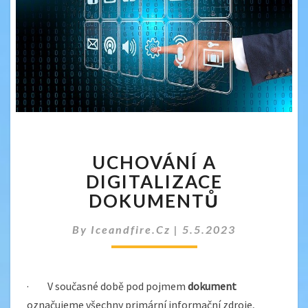
UCHOVÁNÍ
UCHOVÁNÍ A
A
DIGITALIZACE
DIGITALIZACE
DOKUMENTŮ
DOKUMENTŮ
By
Iceandfire.cz
|
5.5.2023
· V současné době pod pojmem
dokument
označujeme všechny primární informační zdroje,