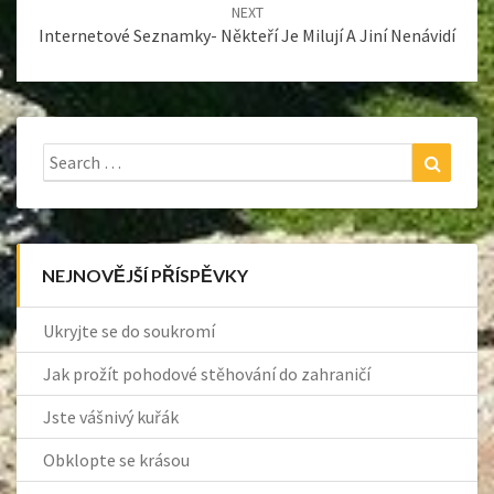
NEXT
Internetové Seznamky- Někteří Je Milují A Jiní Nenávidí
Search
Search
for:
NEJNOVĚJŠÍ PŘÍSPĚVKY
Ukryjte se do soukromí
Jak prožít pohodové stěhování do zahraničí
Jste vášnivý kuřák
Obklopte se krásou